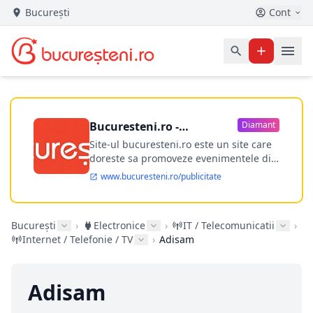
București
Cont
Bucuresteni.ro -
Diamant
publicitate online
Site-ul bucuresteni.ro este un site care
doreste sa promoveze evenimentele din
Bucuresti si nu numai, sa puna la
www.bucuresteni.ro/publicitate
dispozitia utilizatorului cea mai
performanta harta electronica a
Bucuresti-ului, si in acelasi timp sa
București
›
Electronice
›
IT / Telecomunicatii
›
ofere posibilitatea firmel...
Internet / Telefonie / TV
›
Adisam
Adisam