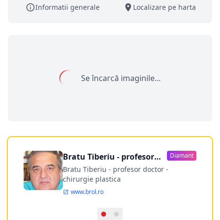
Informatii generale
Localizare pe harta
Se încarcă imaginile...
Bratu Tiberiu - profesor
Diamant
doctor
Bratu Tiberiu - profesor doctor -
chirurgie plastica
www.brol.ro