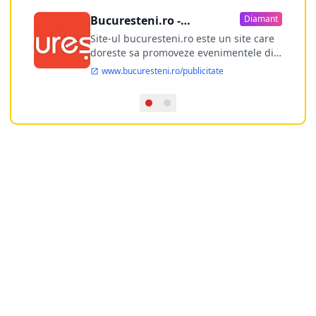
Bucuresteni.ro -
Diamant
publicitate online
Site-ul bucuresteni.ro este un site care
doreste sa promoveze evenimentele din
Bucuresti si nu numai, sa puna la
www.bucuresteni.ro/publicitate
dispozitia utilizatorului cea mai
performanta harta electronica a
Bucuresti-ului, si in acelasi timp sa
ofere posibilitatea firmel...