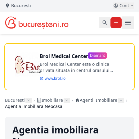
București
Cont
Brol Medical Center
Diamant
Brol Medical Center este o clinica
privata situata in centrul orasului
Timisoara avand o experienta de
www.brol.ro
aproape 21 de ani in chirurgia estetica.
Incepand din anul 2009 clinica isi
desfasoara activitatea intr-un spital
București
›
Imobiliare
›
Agentii Imobiliare
›
ultramodern.
Agentia imobiliara Neocasa
Agentia imobiliara