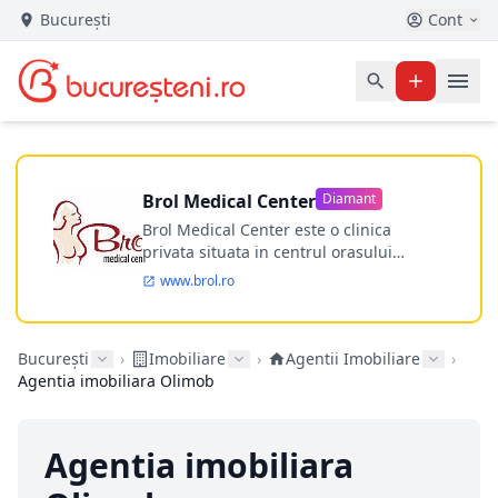
București
Cont
Brol Medical Center
Diamant
Brol Medical Center este o clinica
privata situata in centrul orasului
Timisoara avand o experienta de
www.brol.ro
aproape 21 de ani in chirurgia estetica.
Incepand din anul 2009 clinica isi
desfasoara activitatea intr-un spital
București
›
Imobiliare
›
Agentii Imobiliare
›
ultramodern.
Agentia imobiliara Olimob
Agentia imobiliara