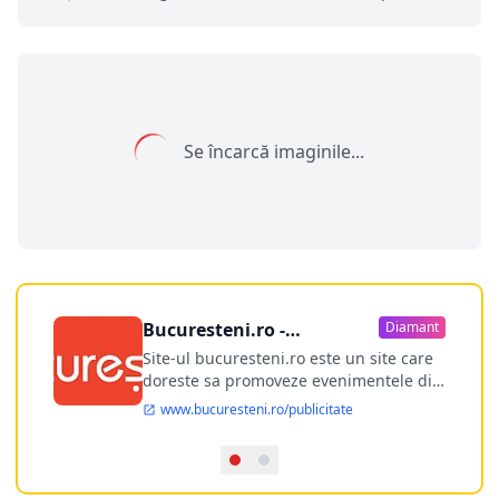
Se încarcă imaginile...
Bucuresteni.ro -
Diamant
publicitate online
Site-ul bucuresteni.ro este un site care
doreste sa promoveze evenimentele din
Bucuresti si nu numai, sa puna la
www.bucuresteni.ro/publicitate
dispozitia utilizatorului cea mai
performanta harta electronica a
Bucuresti-ului, si in acelasi timp sa
ofere posibilitatea firmel...