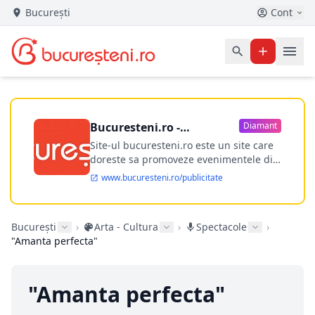
București
Cont
Bucuresteni.ro -
Diamant
publicitate online
Site-ul bucuresteni.ro este un site care
doreste sa promoveze evenimentele din
Bucuresti si nu numai, sa puna la
www.bucuresteni.ro/publicitate
dispozitia utilizatorului cea mai
performanta harta electronica a
Bucuresti-ului, si in acelasi timp sa
București
›
Arta - Cultura
›
Spectacole
›
ofere posibilitatea firmel...
"Amanta perfecta"
"Amanta perfecta"