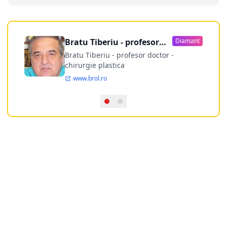
Bratu Tiberiu - profesor
Diamant
doctor
Bratu Tiberiu - profesor doctor -
chirurgie plastica
www.brol.ro