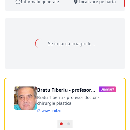
Informatii generale
Localizare pe harta
Se încarcă imaginile...
Bratu Tiberiu - profesor
Diamant
doctor
Bratu Tiberiu - profesor doctor -
chirurgie plastica
www.brol.ro