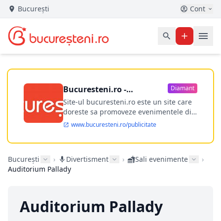
București
Cont
Bucuresteni.ro -
Diamant
publicitate online
Site-ul bucuresteni.ro este un site care
doreste sa promoveze evenimentele din
Bucuresti si nu numai, sa puna la
www.bucuresteni.ro/publicitate
dispozitia utilizatorului cea mai
performanta harta electronica a
Bucuresti-ului, si in acelasi timp sa
București
›
Divertisment
›
Sali evenimente
›
ofere posibilitatea firmel...
Auditorium Pallady
Auditorium Pallady