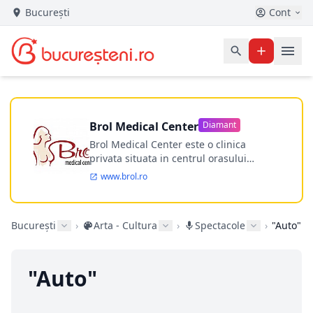
București
Cont
Brol Medical Center
Diamant
Brol Medical Center este o clinica
privata situata in centrul orasului
Timisoara avand o experienta de
www.brol.ro
aproape 21 de ani in chirurgia estetica.
Incepand din anul 2009 clinica isi
desfasoara activitatea intr-un spital
București
›
Arta - Cultura
›
Spectacole
›
"Auto"
ultramodern.
"Auto"