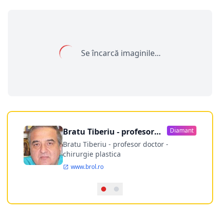
Se încarcă imaginile...
Bratu Tiberiu - profesor
Diamant
doctor
Bratu Tiberiu - profesor doctor -
chirurgie plastica
www.brol.ro