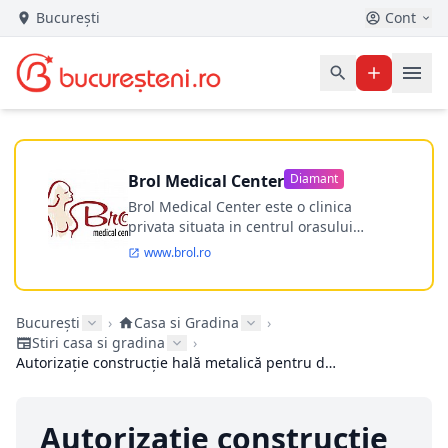
București
Cont
Brol Medical Center
Diamant
Brol Medical Center este o clinica
privata situata in centrul orasului
Timisoara avand o experienta de
www.brol.ro
aproape 21 de ani in chirurgia estetica.
Incepand din anul 2009 clinica isi
desfasoara activitatea intr-un spital
București
›
Casa si Gradina
›
ultramodern.
Stiri casa si gradina
›
Autorizație construcție hală metalică pentru depozitare: ce documente sunt necesare
Autorizație construcție