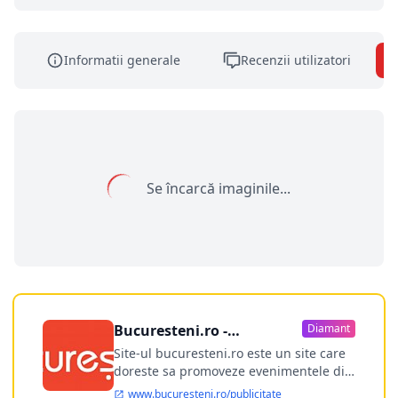
Informatii generale
Recenzii utilizatori
Se încarcă imaginile...
Bucuresteni.ro -
Diamant
publicitate online
Site-ul bucuresteni.ro este un site care
doreste sa promoveze evenimentele din
Bucuresti si nu numai, sa puna la
www.bucuresteni.ro/publicitate