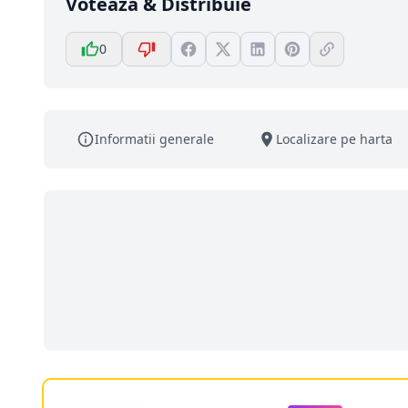
Votează & Distribuie
0
Informatii generale
Localizare pe harta