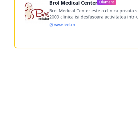
Brol Medical Center
Diamant
Brol Medical Center este o clinica privata 
2009 clinica isi desfasoara activitatea intr
www.brol.ro