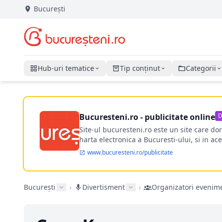
București
Hub-uri tematice
Tip conținut
Categorii
Bucuresteni.ro - publicitate online
D
Site-ul bucuresteni.ro este un site care d
harta electronica a Bucuresti-ului, si in ace
www.bucuresteni.ro/publicitate
București
›
Divertisment
›
Organizatori evenim