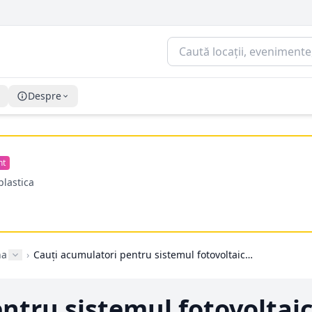
Despre
nt
plastica
na
›
Cauți acumulatori pentru sistemul fotovoltaic? Ce trebuie să știi înainte să alegi soluția de stocare a energiei solare
tru sistemul fotovoltaic?