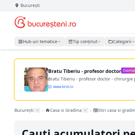
București
Hub-uri tematice
Tip conținut
Categorii
Bratu Tiberiu - profesor doctor
Diama
Bratu Tiberiu - profesor doctor - chirurgie 
www.brol.ro
București
›
Casa si Gradina
›
Stiri casa si gradi
Cauți acumulatori pen