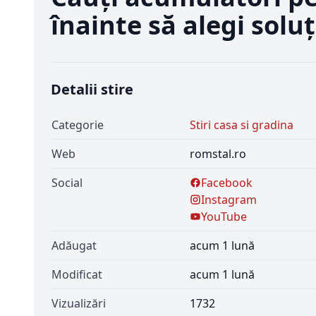
înainte să alegi solu
Detalii stire
Categorie
Stiri casa si gradina
Web
romstal.ro
Social
Facebook
Instagram
YouTube
Adăugat
acum 1 lună
Modificat
acum 1 lună
Vizualizări
1732