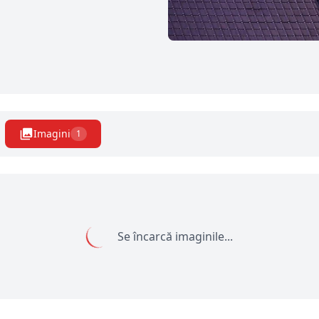
Imagini
1
Se încarcă imaginile...