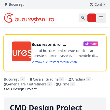
București
Cont
Bucuresteni.ro -
Diamant
publicitate online
Site-ul bucuresteni.ro este un site care
doreste sa promoveze evenimentele din
Bucuresti si nu numai, sa puna la
www.bucuresteni.ro/publicitate
dispozitia utilizatorului cea mai
performanta harta electronica a
Bucuresti-ului, si in acelasi timp sa
București
›
Casa si Gradina
›
Gradina
›
ofere posibilitatea firmel...
Amenajare / intretinere
›
Firme
›
CMD Design Proiect
CMD Design Proiect