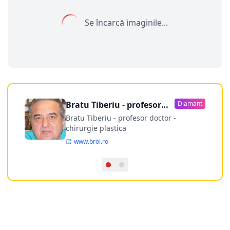
Se încarcă imaginile...
Bratu Tiberiu - profesor
Diamant
doctor
Bratu Tiberiu - profesor doctor -
chirurgie plastica
www.brol.ro