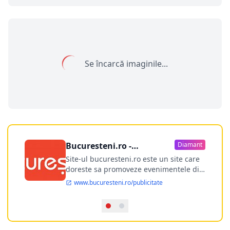
Se încarcă imaginile...
Bucuresteni.ro -
Diamant
publicitate online
Site-ul bucuresteni.ro este un site care
doreste sa promoveze evenimentele din
Bucuresti si nu numai, sa puna la
www.bucuresteni.ro/publicitate
dispozitia utilizatorului cea mai
performanta harta electronica a
Bucuresti-ului, si in acelasi timp sa
ofere posibilitatea firmel...