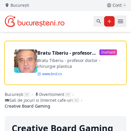
București
Cont
Bratu Tiberiu - profesor
Diamant
doctor
Bratu Tiberiu - profesor doctor -
chirurgie plastica
www.brol.ro
București
›
Divertisment
›
Sali de jocuri si Internet cafe-uri
›
Creative Board Gaming
Creative Board Gaming