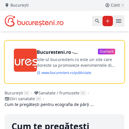
București
Cont
Bucuresteni.ro -
Diamant
publicitate online
Site-ul bucuresteni.ro este un site care
doreste sa promoveze evenimentele din
Bucuresti si nu numai, sa puna la
www.bucuresteni.ro/publicitate
dispozitia utilizatorului cea mai
performanta harta electronica a
Bucuresti-ului, si in acelasi timp sa
București
›
Sanatate / frumusete
›
ofere posibilitatea firmel...
Stiri sanatate
›
Cum te pregătești pentru ecografia de părți moi (checklist util înainte de programare)
Cum te pregătești