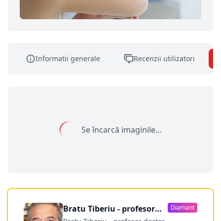
Informatii generale
Recenzii utilizatori
Se încarcă imaginile...
Bratu Tiberiu - profesor
Diamant
doctor