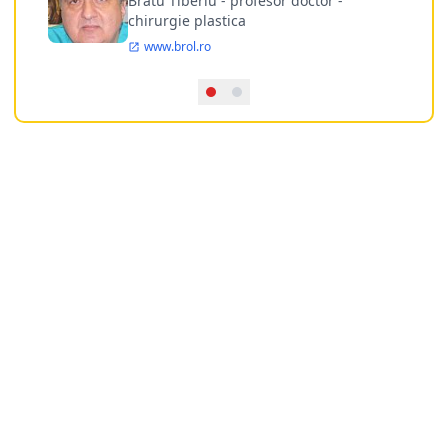
Bratu Tiberiu - profesor doctor -
chirurgie plastica
www.brol.ro