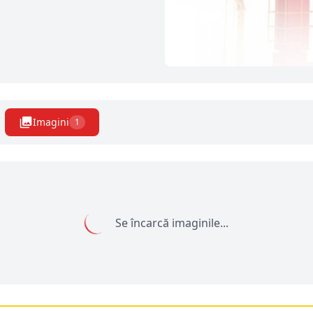
Imagini
1
Se încarcă imaginile...