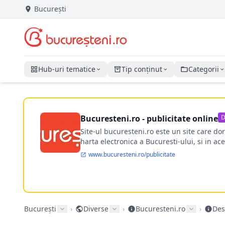
București
Hub-uri tematice
Tip conținut
Categorii
Bucuresteni.ro - publicitate online
D
Site-ul bucuresteni.ro este un site care d
harta electronica a Bucuresti-ului, si in ace
www.bucuresteni.ro/publicitate
București
›
Diverse
›
Bucuresteni.ro
›
Des