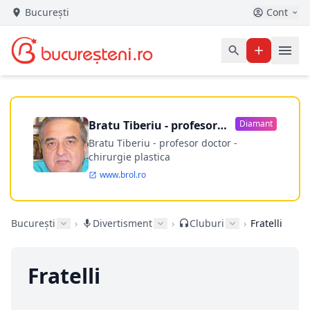
București
Cont
Bratu Tiberiu - profesor
Diamant
doctor
Bratu Tiberiu - profesor doctor -
chirurgie plastica
www.brol.ro
București
›
Divertisment
›
Cluburi
›
Fratelli
Fratelli