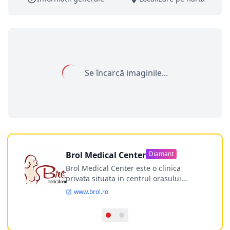
Se încarcă imaginile...
Brol Medical Center
Diamant
Brol Medical Center este o clinica
privata situata in centrul orasului
Timisoara avand o experienta de
www.brol.ro
aproape 21 de ani in chirurgia estetica.
Incepand din anul 2009 clinica isi
desfasoara activitatea intr-un spital
ultramodern.