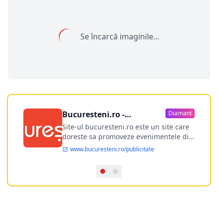
Se încarcă imaginile...
Bucuresteni.ro -
Diamant
publicitate online
Site-ul bucuresteni.ro este un site care
doreste sa promoveze evenimentele din
Bucuresti si nu numai, sa puna la
www.bucuresteni.ro/publicitate
dispozitia utilizatorului cea mai
performanta harta electronica a
Bucuresti-ului, si in acelasi timp sa
ofere posibilitatea firmel...