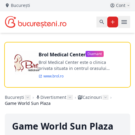
București
Cont
Brol Medical Center
Diamant
Brol Medical Center este o clinica
privata situata in centrul orasului
Timisoara avand o experienta de
www.brol.ro
aproape 21 de ani in chirurgia estetica.
Incepand din anul 2009 clinica isi
desfasoara activitatea intr-un spital
București
›
Divertisment
›
Cazinouri
›
ultramodern.
Game World Sun Plaza
Game World Sun Plaza