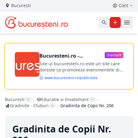
București
Cont
Bucuresteni.ro -
Diamant
publicitate online
Site-ul bucuresteni.ro este un site care
doreste sa promoveze evenimentele din
Bucuresti si nu numai, sa puna la
www.bucuresteni.ro/publicitate
dispozitia utilizatorului cea mai
performanta harta electronica a
Bucuresti-ului, si in acelasi timp sa
București
›
Educatie si Invatamant
›
ofere posibilitatea firmel...
Gradinite - Cluburi
›
Gradinita de Copii Nr. 206
Gradinita de Copii Nr.