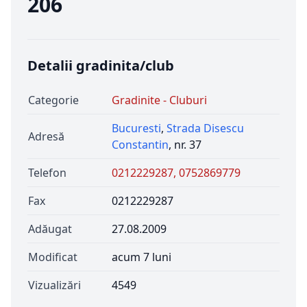
206
Detalii gradinita/club
Categorie
Gradinite - Cluburi
Bucuresti
,
Strada Disescu
Adresă
Constantin
, nr. 37
Telefon
0212229287, 0752869779
Fax
0212229287
Adăugat
27.08.2009
Modificat
acum 7 luni
Vizualizări
4549