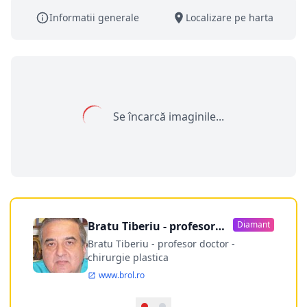
Informatii generale
Localizare pe harta
Se încarcă imaginile...
Bratu Tiberiu - profesor
Diamant
doctor
Bratu Tiberiu - profesor doctor -
chirurgie plastica
www.brol.ro