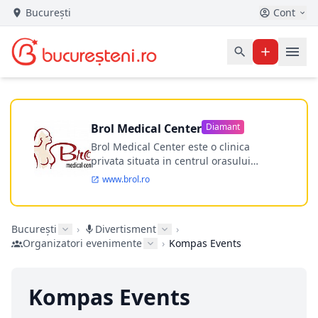
București
Cont
Brol Medical Center
Diamant
Brol Medical Center este o clinica
privata situata in centrul orasului
Timisoara avand o experienta de
www.brol.ro
aproape 21 de ani in chirurgia estetica.
Incepand din anul 2009 clinica isi
desfasoara activitatea intr-un spital
București
›
Divertisment
›
ultramodern.
Organizatori evenimente
›
Kompas Events
Kompas Events