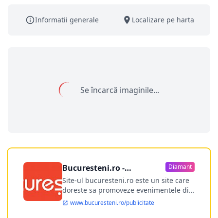
Informatii generale
Localizare pe harta
Se încarcă imaginile...
Bucuresteni.ro -
Diamant
publicitate online
Site-ul bucuresteni.ro este un site care
doreste sa promoveze evenimentele din
Bucuresti si nu numai, sa puna la
www.bucuresteni.ro/publicitate
dispozitia utilizatorului cea mai