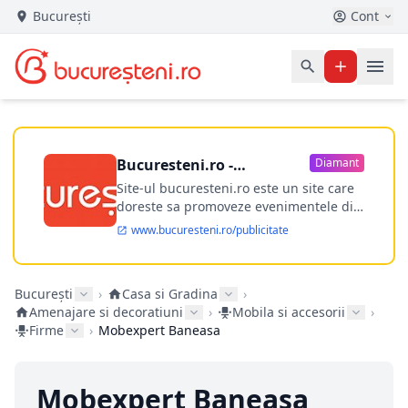
București
Cont
Bucuresteni.ro -
Diamant
publicitate online
Site-ul bucuresteni.ro este un site care
doreste sa promoveze evenimentele din
Bucuresti si nu numai, sa puna la
www.bucuresteni.ro/publicitate
dispozitia utilizatorului cea mai
performanta harta electronica a
Bucuresti-ului, si in acelasi timp sa
București
›
Casa si Gradina
›
ofere posibilitatea firmel...
Amenajare si decoratiuni
›
Mobila si accesorii
›
Firme
›
Mobexpert Baneasa
Mobexpert Baneasa