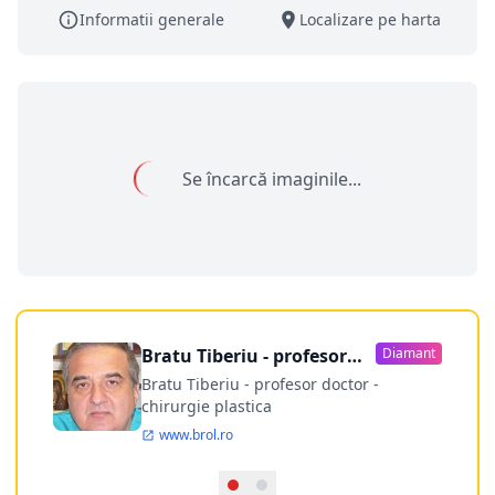
Informatii generale
Localizare pe harta
Se încarcă imaginile...
Bratu Tiberiu - profesor
Diamant
doctor
Bratu Tiberiu - profesor doctor -
chirurgie plastica
www.brol.ro