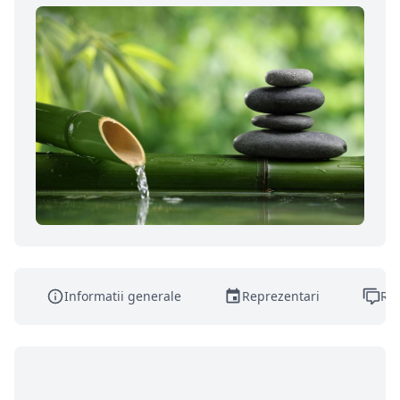
Informatii generale
Reprezentari
Rec