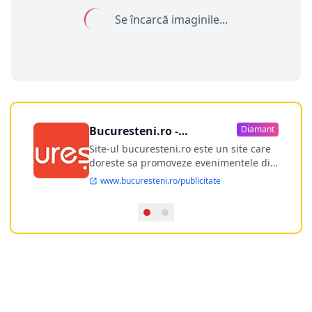
Se încarcă imaginile...
Bucuresteni.ro -
Diamant
publicitate online
Site-ul bucuresteni.ro este un site care
doreste sa promoveze evenimentele din
Bucuresti si nu numai, sa puna la
www.bucuresteni.ro/publicitate
dispozitia utilizatorului cea mai
performanta harta electronica a
Bucuresti-ului, si in acelasi timp sa
ofere posibilitatea firmel...