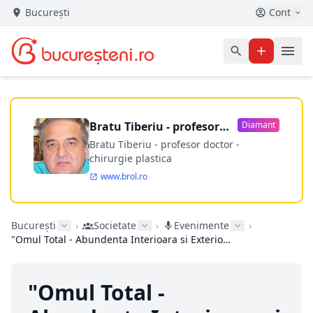
București
Cont
Bratu Tiberiu - profesor
Diamant
doctor
Bratu Tiberiu - profesor doctor -
chirurgie plastica
www.brol.ro
București
›
Societate
›
Evenimente
›
"Omul Total - Abundenta Interioara si Exterioara" 2014
"Omul Total -