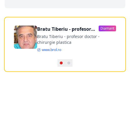
Bratu Tiberiu - profesor
Diamant
doctor
Bratu Tiberiu - profesor doctor -
chirurgie plastica
www.brol.ro