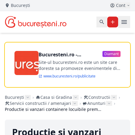
București
Cont
Bucuresteni.ro -
Diamant
publicitate online
Site-ul bucuresteni.ro este un site care
doreste sa promoveze evenimentele din
Bucuresti si nu numai, sa puna la
www.bucuresteni.ro/publicitate
dispozitia utilizatorului cea mai
performanta harta electronica a
Bucuresti-ului, si in acelasi timp sa
București
›
Casa si Gradina
›
Constructii
›
ofere posibilitatea firmel...
Servicii constructii / amenajari
›
Anunturi
›
Productie si vanzari containere locuibile premium
Productie si vanzari