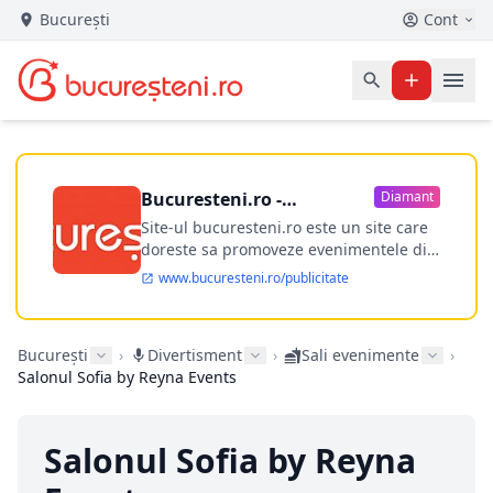
București
Cont
Bucuresteni.ro -
Diamant
publicitate online
Site-ul bucuresteni.ro este un site care
doreste sa promoveze evenimentele din
Bucuresti si nu numai, sa puna la
www.bucuresteni.ro/publicitate
dispozitia utilizatorului cea mai
performanta harta electronica a
Bucuresti-ului, si in acelasi timp sa
București
›
Divertisment
›
Sali evenimente
›
ofere posibilitatea firmel...
Salonul Sofia by Reyna Events
Salonul Sofia by Reyna