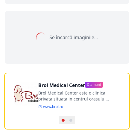
Se încarcă imaginile...
Brol Medical Center
Diamant
Brol Medical Center este o clinica
privata situata in centrul orasului
Timisoara avand o experienta de
www.brol.ro
aproape 21 de ani in chirurgia estetica.
Incepand din anul 2009 clinica isi
desfasoara activitatea intr-un spital
ultramodern.