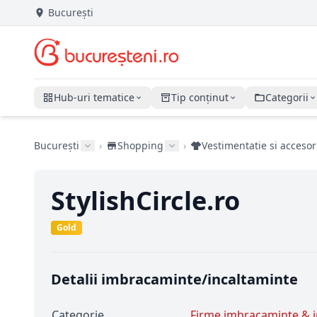
București
Hub-uri tematice
Tip conținut
Categorii
București
›
Shopping
›
Vestimentatie si accesor
StylishCircle.ro
Gold
Detalii imbracaminte/incaltaminte
Categorie
Firme imbracaminte & i