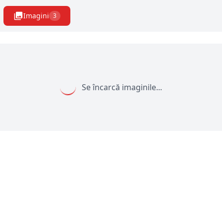
Imagini
3
Se încarcă imaginile...