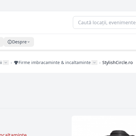
Despre
ii
›
Firme imbracaminte & incaltaminte
›
StylishCircle.ro
ncaltaminte