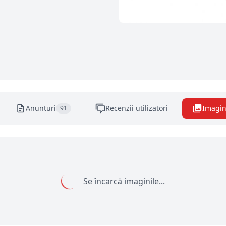
Anunturi
Recenzii utilizatori
Imagin
91
Se încarcă imaginile...