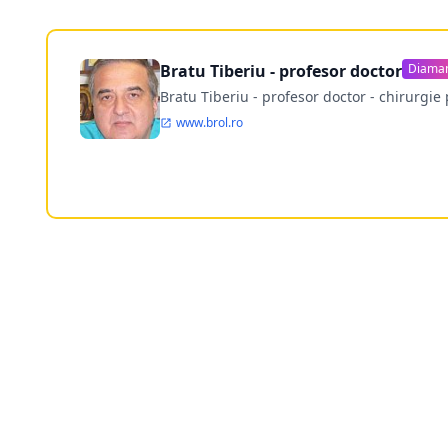
Bratu Tiberiu - profesor doctor
Diama
Bratu Tiberiu - profesor doctor - chirurgie 
www.brol.ro