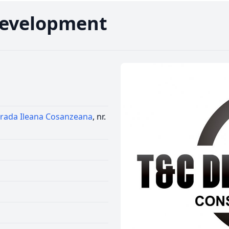
 Development
trada Ileana Cosanzeana
, nr.