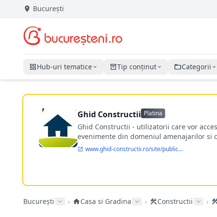
București
Hub-uri tematice
Tip conținut
Categorii
Ghid Constructii
Platina
Ghid Constructii - utilizatorii care vor acce
evenimente din domeniul amenajarilor si con
www.ghid-constructii.ro/site/public...
București
›
Casa si Gradina
›
Constructii
›