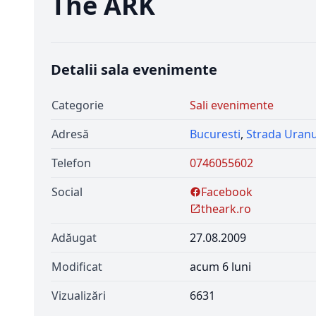
The ARK
Detalii sala evenimente
Categorie
Sali evenimente
Adresă
Bucuresti
,
Strada Uran
Telefon
0746055602
Social
Facebook
theark.ro
Adăugat
27.08.2009
Modificat
acum 6 luni
Vizualizări
6631