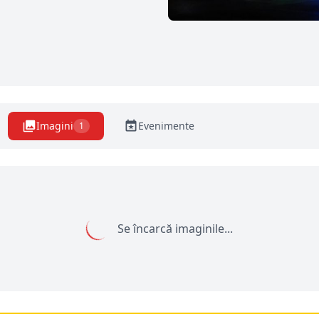
Imagini
Evenimente
1
Se încarcă imaginile...