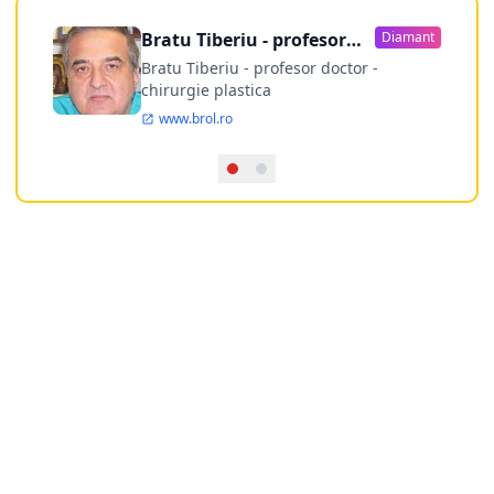
Bratu Tiberiu - profesor
Diamant
doctor
Bratu Tiberiu - profesor doctor -
chirurgie plastica
www.brol.ro