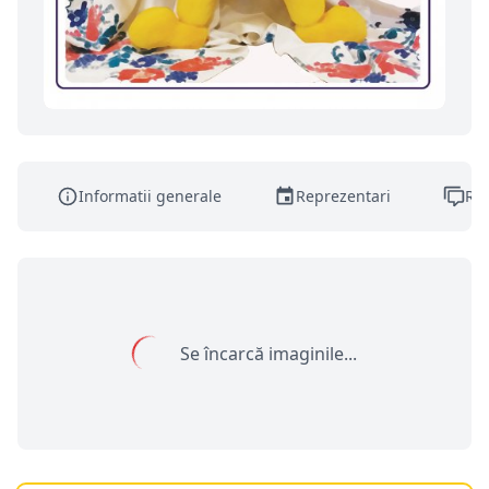
Informatii generale
Reprezentari
Rec
Se încarcă imaginile...