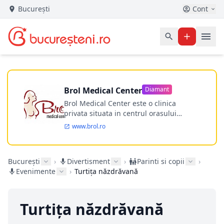
București
Cont
Brol Medical Center
Diamant
Brol Medical Center este o clinica
privata situata in centrul orasului
Timisoara avand o experienta de
www.brol.ro
aproape 21 de ani in chirurgia estetica.
Incepand din anul 2009 clinica isi
desfasoara activitatea intr-un spital
București
›
Divertisment
›
Parinti si copii
›
ultramodern.
Evenimente
›
Turtița năzdrăvană
Turtița năzdrăvană