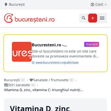
București
Cont
Bucuresteni.ro -
Diamant
publicitate online
Site-ul bucuresteni.ro este un site care
doreste sa promoveze evenimentele din
Bucuresti si nu numai, sa puna la
www.bucuresteni.ro/publicitate
dispozitia utilizatorului cea mai
performanta harta electronica a
Bucuresti-ului, si in acelasi timp sa
București
›
Sanatate / frumusete
›
ofere posibilitatea firmel...
Stiri sanatate
›
Vitamina D, zinc, vitamina C: triunghiul nutrițional pe care îl ignorăm până ne îmbolnăvim
Vitamina D, zinc,