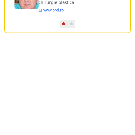
chirurgie plastica
www.brol.ro