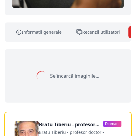
Informatii generale
Recenzii utilizatori
Se încarcă imaginile...
Bratu Tiberiu - profesor
Diamant
doctor
Bratu Tiberiu - profesor doctor -