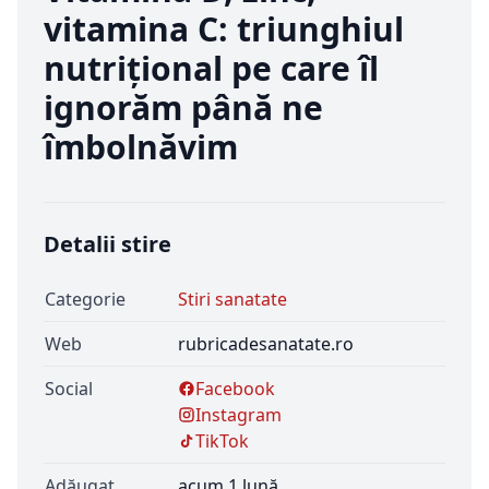
vitamina C: triunghiul
nutrițional pe care îl
ignorăm până ne
îmbolnăvim
Detalii stire
Categorie
Stiri sanatate
Web
rubricadesanatate.ro
Social
Facebook
Instagram
TikTok
Adăugat
acum 1 lună