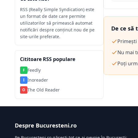
RSS (Really Simple Syndication) este
un format de date care permite
utilizatorilor să primească automat
De ce să 
notificări despre conținut nou de pe
site-urile preferate.
Primești 
Nu mai tr
Cititoare RSS populare
Poți urm
Feedly
F
Inoreader
I
The Old Reader
O
Despre Bucuresteni.ro
Pe Bucuresteni.ro găsești tot ce ai nevoie în București: