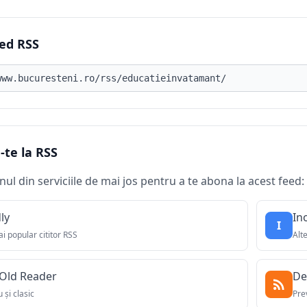
ed RSS
d RSS
te la RSS
nul din serviciile de mai jos pentru a te abona la acest feed:
ly
In
I
i popular cititor RSS
Alt
Old Reader
De
 și clasic
Pre