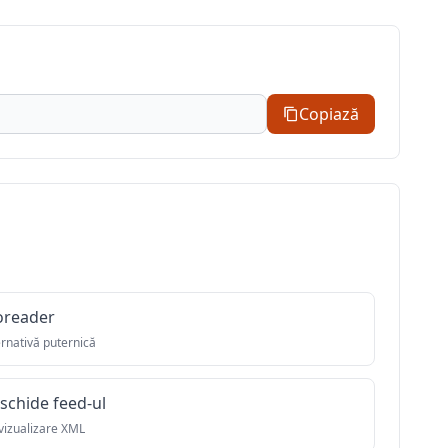
Copiază
oreader
ernativă puternică
schide feed-ul
vizualizare XML