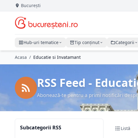
București
Hub-uri tematice
Tip conținut
Categorii
Acasa
/
Educatie si Invatamant
RSS Feed - Educat
Abonează-te pentru a primi notificări despr
Subcategorii RSS
Listă