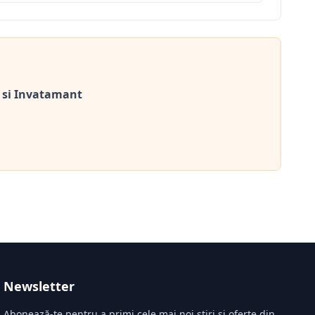
 si Invatamant
Newsletter
Abonează-te pentru a primi cele mai noi știri și oferte din