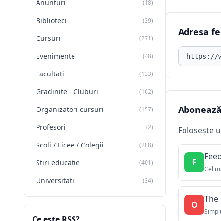
Anunturi
(18)
Biblioteci
(39)
Adresa fe
Cursuri
(271)
Adresa fee
Evenimente
(48)
Facultati
(133)
Gradinite - Cluburi
(162)
Abonează-
Organizatori cursuri
(157)
Profesori
(2)
Folosește u
Scoli / Licee / Colegii
(288)
Feed
F
Stiri educatie
(401)
Cel ma
Universitati
(34)
The 
O
Simplu
Ce este RSS?