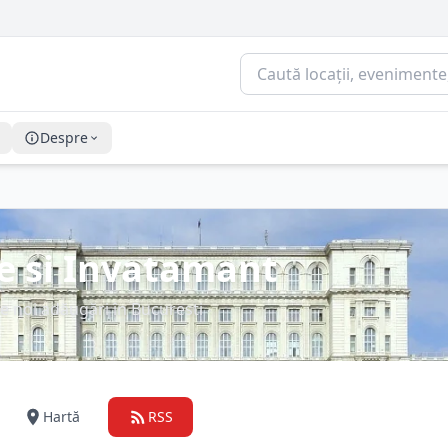
Despre
ie si Invatamant
e noi adăugări în Bucuresti
Hartă
RSS