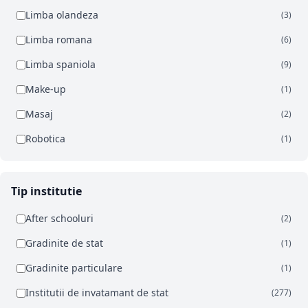
Limba olandeza
(3)
Limba romana
(6)
Limba spaniola
(9)
Make-up
(1)
Masaj
(2)
Robotica
(1)
Tip institutie
After schooluri
(2)
Gradinite de stat
(1)
Gradinite particulare
(1)
Institutii de invatamant de stat
(277)