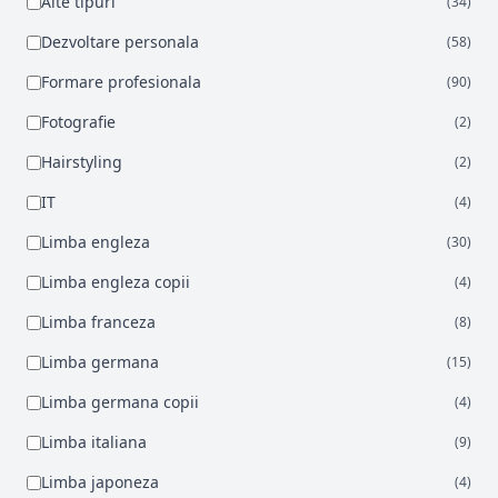
Alte tipuri
(34)
Dezvoltare personala
(58)
Formare profesionala
(90)
Fotografie
(2)
Hairstyling
(2)
IT
(4)
Limba engleza
(30)
Limba engleza copii
(4)
Limba franceza
(8)
Limba germana
(15)
Limba germana copii
(4)
Limba italiana
(9)
Limba japoneza
(4)