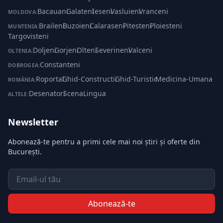
Bacauani
·
Galateni
·
Ieseni
·
Vasluieni
·
Vranceni
MOLDOVA:
Braileni
·
Buzoieni
·
Calaraseni
·
Pitesteni
·
Ploiesteni
·
MUNTENIA:
Targovisteni
Doljeni
·
Gorjeni
·
Olteni
·
Severineni
·
Valceni
OLTENIA:
Constanteni
DOBROGEA:
Roportal
·
Ghid-Constructii
·
Ghid-Turistic
·
Medicina-Umana
ROMÂNIA:
Desenatori
·
ScenaLingua
ALTELE:
Newsletter
Abonează-te pentru a primi cele mai noi știri și oferte din
București.
Email
Abonează-te