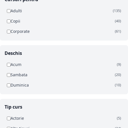
Adulti
(135)
Copii
(40)
Corporate
(61)
Deschis
Acum
(9)
Sambata
(20)
Duminica
(10)
Tip curs
Actorie
(5)