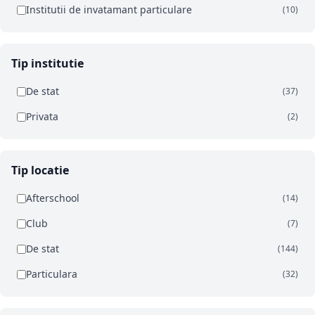
Institutii de invatamant particulare
(10)
Tip institutie
De stat
(37)
Privata
(2)
Tip locatie
Afterschool
(14)
Club
(7)
De stat
(144)
Particulara
(32)