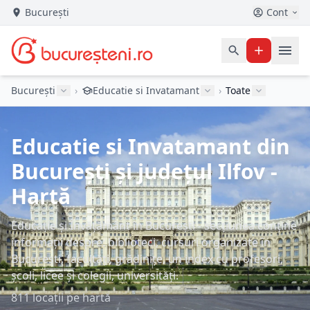
București
Cont
București
›
Educatie si Invatamant
›
Toate
Educatie si Invatamant din
București și județul Ilfov -
Hartă
Educație și Învățământ în București - secțiunea conține
informații despre: biblioteci, cursuri organizate în
București, facultăți, grădinițe, un index cu profesori,
școli, licee și colegii, universități.
811 locații pe hartă