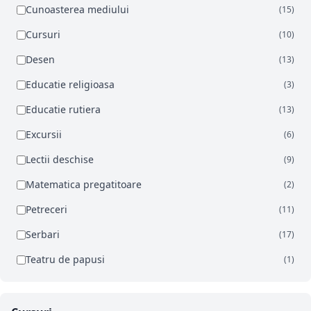
Cunoasterea mediului
(15)
Cursuri
(10)
Desen
(13)
Educatie religioasa
(3)
Educatie rutiera
(13)
Excursii
(6)
Lectii deschise
(9)
Matematica pregatitoare
(2)
Petreceri
(11)
Serbari
(17)
Teatru de papusi
(1)