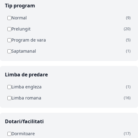
Tip program
Normal
(9)
Prelungit
(20)
Program de vara
(5)
Saptamanal
(1)
Limba de predare
Limba engleza
(1)
Limba romana
(16)
Dotari/facilitati
Dormitoare
(17)