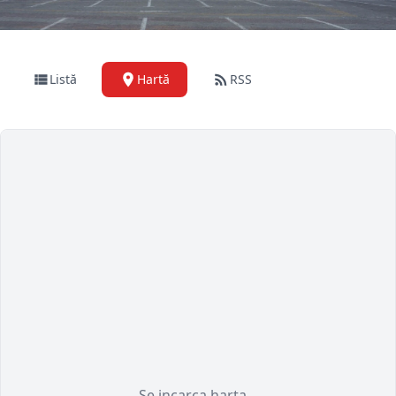
Listă
Hartă
RSS
Se incarca harta...