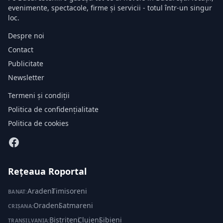
evenimente, spectacole, firme și servicii - totul într-un singur
loc.
Despre noi
Contact
Publicitate
Newsletter
Termeni și condiții
Politica de confidențialitate
Politica de cookies
Rețeaua Roportal
Aradeni
·
Timisoreni
BANAT:
Oradeni
·
Satmareni
CRIȘANA:
Bistriteni
·
Clujeni
·
Sibieni
TRANSILVANIA: