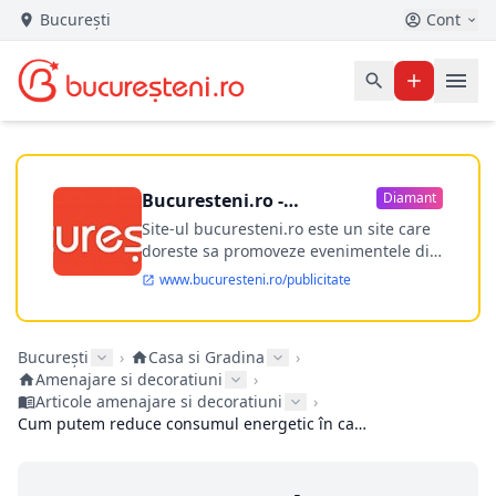
București
Cont
Bucuresteni.ro -
Diamant
publicitate online
Site-ul bucuresteni.ro este un site care
doreste sa promoveze evenimentele din
Bucuresti si nu numai, sa puna la
www.bucuresteni.ro/publicitate
dispozitia utilizatorului cea mai
performanta harta electronica a
Bucuresti-ului, si in acelasi timp sa
București
›
Casa si Gradina
›
ofere posibilitatea firmel...
Amenajare si decoratiuni
›
Articole amenajare si decoratiuni
›
Cum putem reduce consumul energetic în casa noastră?