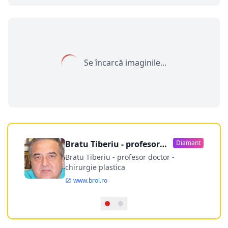
Se încarcă imaginile...
Bratu Tiberiu - profesor
Diamant
doctor
Bratu Tiberiu - profesor doctor -
chirurgie plastica
www.brol.ro