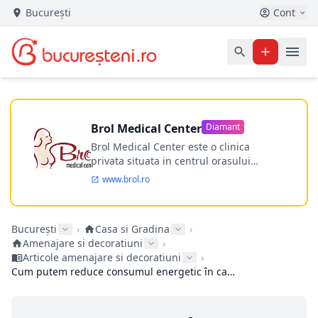
București
Cont
Brol Medical Center
Diamant
Brol Medical Center este o clinica
privata situata in centrul orasului
Timisoara avand o experienta de
www.brol.ro
aproape 21 de ani in chirurgia estetica.
Incepand din anul 2009 clinica isi
desfasoara activitatea intr-un spital
București
›
Casa si Gradina
›
ultramodern.
Amenajare si decoratiuni
›
Articole amenajare si decoratiuni
›
Cum putem reduce consumul energetic în casa noastră?