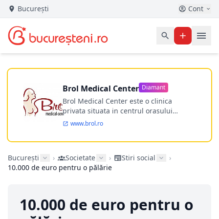
București
Cont
Brol Medical Center
Diamant
Brol Medical Center este o clinica
privata situata in centrul orasului
Timisoara avand o experienta de
www.brol.ro
aproape 21 de ani in chirurgia estetica.
Incepand din anul 2009 clinica isi
desfasoara activitatea intr-un spital
București
›
Societate
›
Stiri social
›
ultramodern.
10.000 de euro pentru o pălărie
10.000 de euro pentru o