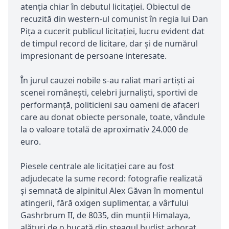
atenția chiar în debutul licitației. Obiectul de
recuzită din western-ul comunist în regia lui Dan
Pița a cucerit publicul licitației, lucru evident dat
de timpul record de licitare, dar și de numărul
impresionant de persoane interesate.
În jurul cauzei nobile s-au raliat mari artiști ai
scenei românești, celebri jurnaliști, sportivi de
performanță, politicieni sau oameni de afaceri
care au donat obiecte personale, toate, vândule
la o valoare totală de aproximativ 24.000 de
euro.
Piesele centrale ale licitației care au fost
adjudecate la sume record: fotografie realizată
și semnată de alpinitul Alex Găvan în momentul
atingerii, fără oxigen suplimentar, a vârfului
Gashrbrum II, de 8035, din munții Himalaya,
alături de o bucată din steagul budist arborat