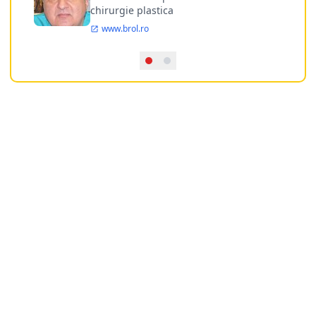
chirurgie plastica
www.brol.ro