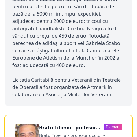
pentru protecție pe cortul său din tabăra de
bază de la 5000 m, în timpul expediției,
adjudecat pentru 2000 de euro; tricoul cu
autograful handbalistei Cristina Neagu a fost
vândut cu prețul de 450 de eruo. Totodată,
perechea de adidași a sportivei Gabriela Szabo
cu care a câștigat ultimul titlu la Campionatele
Europene de Atletism de la Munchen în 2002 a
fost adjudecată cu 400 de euro.
Licitația Caritabilă pentru Veteranii din Teatrele
de Operații a fost organizată de Artmark în
colaborare cu Asociația Militarilor Veterani.
Bratu Tiberiu - profesor
Diamant
doctor
Bratu Tiberiu - profesor doctor -