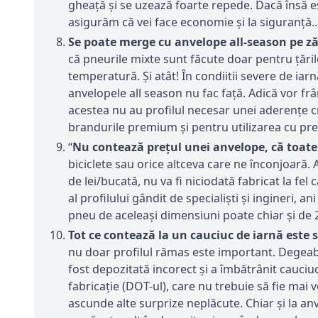
gheață și se uzează foarte repede. Dacă însă e
asigurăm că vei face economie și la siguranţă
Se poate merge cu anvelope all-season pe z
că pneurile mixte sunt făcute doar pentru țăril
temperatură. Și atât! În condiitii severe de ia
anvelopele all season nu fac față. Adică vor fr
acestea nu au profilul necesar unei aderențe 
brandurile premium și pentru utilizarea cu pre
“
Nu contează prețul unei anvelope, că toate 
biciclete sau orice altceva care ne înconjoară. 
de lei/bucată, nu va fi niciodată fabricat la fe
al profilului gândit de specialiști şi ingineri, a
pneu de aceleaşi dimensiuni poate chiar şi de
Tot ce contează la un cauciuc de iarnă este s
nu doar profilul rămas este important. Degeaba
fost depozitată incorect și a îmbătrânit cauciuc
fabricație (DOT-ul), care nu trebuie să fie mai 
ascunde alte surprize neplăcute. Chiar și la anv