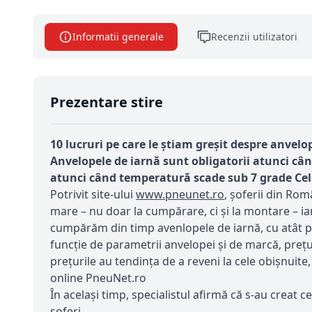
Informatii generale
Recenzii utilizatori
Prezentare stire
10 lucruri pe care le ştiam greşit despre anvelo
Anvelopele de iarnă sunt obligatorii atunci cân
atunci când temperatură scade sub 7 grade Cel
Potrivit site-ului
www.pneunet.ro
, șoferii din Ro
mare – nu doar la cumpărare, ci și la montare – ia
cumpărăm din timp avenlopele de iarnă, cu atât pre
funcție de parametrii anvelopei și de marcă, prețuri
prețurile au tendința de a reveni la cele obișnuit
online PneuNet.ro
În același timp, specialistul afirmă că s-au creat c
șoferi.