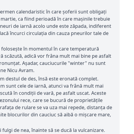
ermen calendaristic în care șoferii sunt obligați
 martie, ca fiind perioadă în care mașinile trebuie
i pneuri de iarnă acolo unde este zăpada, indiferent
că încurci circulația din cauza pneurilor tale de
e folosește în momentul în care temperatură
ă scăzută, adică vor frâna mult mai bine pe asfalt
 pronunțat. Așadar, cauciucurile "winter" nu sunt
pune Nicu Avram.
im destul de des, însă este eronată complet.
m sunt cele de iarnă, atunci va frână mult mai
ută în condiții de vară, pe asfalt uscat. Aceste
sezonului rece, care se bucură de proprietățile
rafața de rulare se va uza mai repede, distanța de
mite blocurilor din cauciuc să aibă o mișcare mare,
 fulgi de nea, înainte să se ducă la vulcanizare.