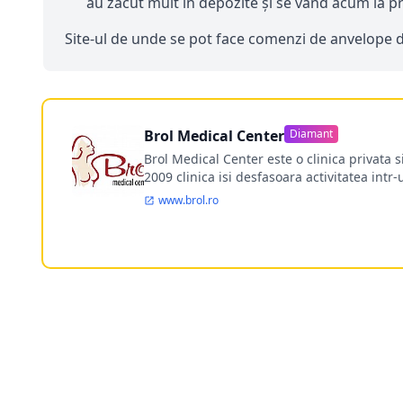
au zăcut mult în depozite și se vând acum la pr
Site-ul de unde se pot face comenzi de anvelope 
Brol Medical Center
Diamant
Brol Medical Center este o clinica privata 
2009 clinica isi desfasoara activitatea intr
www.brol.ro