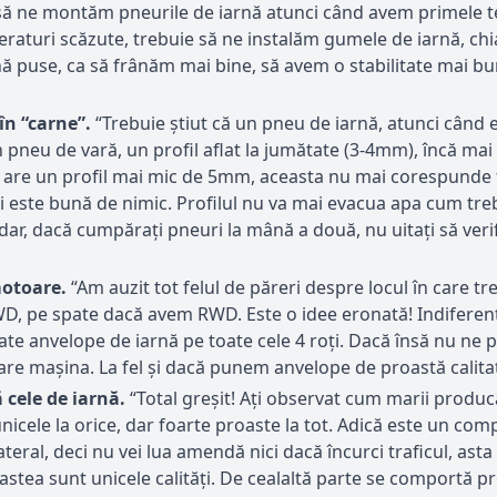
e să ne montăm pneurile de iarnă atunci când avem primele 
aturi scăzute, trebuie să ne instalăm gumele de iarnă, chi
nă puse, ca să frânăm mai bine, să avem o stabilitate mai b
în “carne”.
“Trebuie știut că un pneu de iarnă, atunci când 
neu de vară, un profil aflat la jumătate (3-4mm), încă mai p
 are un profil mai mic de 5mm, aceasta nu mai corespunde t
ste bună de nimic. Profilul nu va mai evacua apa cum trebu
adar, dacă cumpărați pneuri la mână a două, nu uitați să verifi
otoare.
“Am auzit tot felul de păreri despre locul în care t
, pe spate dacă avem RWD. Este o idee eronată! Indiferent
ate anvelope de iarnă pe toate cele 4 roţi. Dacă însă nu ne 
are maşina. La fel şi dacă punem anvelope de proastă calit
 cele de iarnă.
“Total greșit! Ați observat cum marii produc
nicele la orice, dar foarte proaste la tot. Adică este un co
teral, deci nu vei lua amendă nici dacă încurci traficul, asta 
stea sunt unicele calități. De cealaltă parte se comportă pr