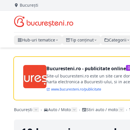
București
Hub-uri tematice
Tip conținut
Categorii
Bucuresteni.ro - publicitate online
D
Site-ul bucuresteni.ro este un site care d
harta electronica a Bucuresti-ului, si in ace
www.bucuresteni.ro/publicitate
București
›
Auto / Moto
›
Stiri auto / moto
›