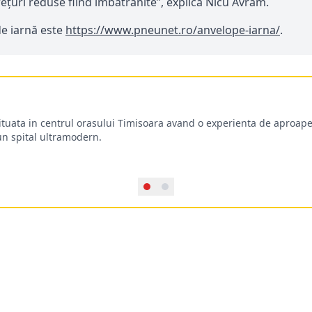
ețuri reduse fiind îmbătrânite”, explică Nicu Avram.
de iarnă este
https://www.pneunet.ro/anvelope-iarna/
.
situata in centrul orasului Timisoara avand o experienta de aproape
-un spital ultramodern.