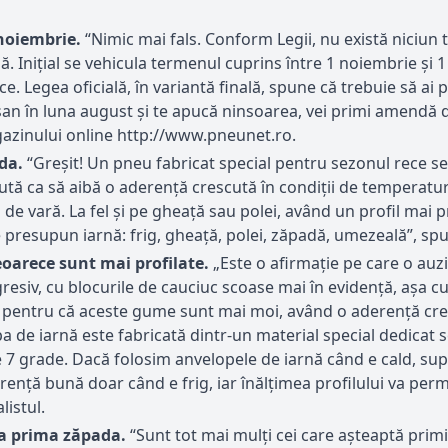
 noiembrie.
“Nimic mai fals. Conform Legii, nu există niciun t
. Inițial se vehicula termenul cuprins între 1 noiembrie și 1
ce. Legea oficială, în variantă finală, spune că trebuie să a
an în luna august și te apucă ninsoarea, vei primi amendă da
gazinului online http://www.pneunet.ro.
da.
“Greşit! Un pneu fabricat special pentru sezonul rece s
ută ca să aibă o aderență crescută în condiții de temperatur
i de vară. La fel și pe gheață sau polei, având un profil mai
re presupun iarnă: frig, gheață, polei, zăpadă, umezeală”, s
eoarece sunt mai profilate.
„Este o afirmație pe care o auz
esiv, cu blocurile de cauciuc scoase mai în evidență, așa cu
și pentru că aceste gume sunt mai moi, având o aderență cresc
a de iarnă este fabricată dintr-un material special dedicat 
7 grade. Dacă folosim anvelopele de iarnă când e cald, sup
rență bună doar când e frig, iar înălțimea profilului va per
listul.
la prima zăpada.
“Sunt tot mai mulți cei care așteaptă primii