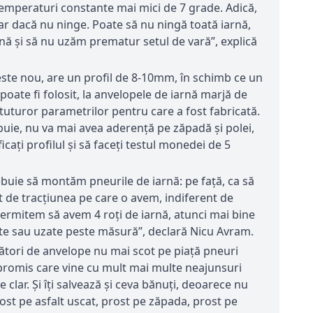
temperaturi constante mai mici de 7 grade. Adică,
ar dacă nu ninge. Poate să nu ningă toată iarnă,
ună și să nu uzăm prematur setul de vară”, explică
este nou, are un profil de 8-10mm, în schimb ce un
oate fi folosit, la anvelopele de iarnă marjă de
uturor parametrilor pentru care a fost fabricată.
ie, nu va mai avea aderență pe zăpadă și polei,
cați profilul și să faceți testul monedei de 5
rebuie să montăm pneurile de iarnă: pe față, ca să
 de tracțiunea pe care o avem, indiferent de
permitem să avem 4 roţi de iarnă, atunci mai bine
ate sau uzate peste măsură”, declară Nicu Avram.
ători de anvelope nu mai scot pe piață pneuri
mpromis care vine cu mult mai multe neajunsuri
e clar. Și îți salvează și ceva bănuți, deoarece nu
ost pe asfalt uscat, prost pe zăpada, prost pe