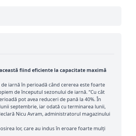
această fiind eficiente la capacitate maximă
e de iarnă în perioadă când cererea este foarte
ropiem de începutul sezonului de iarnă. “Cu cât
perioadă pot avea reduceri de pană la 40%. În
 lunii septembrie, iar odată cu terminarea lunii,
, declară Nicu Avram, administratorul magazinului
losirea lor, care au indus în eroare foarte mulți