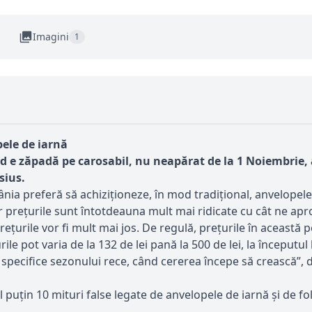
Imagini
1
pele de iarnă
d e zăpadă pe carosabil, nu neapărat de la 1 Noiembrie, 
sius.
mânia preferă să achiziționeze, în mod tradițional, anvelopel
r prețurile sunt întotdeauna mult mai ridicate cu cât ne ap
țurile vor fi mult mai jos. De regulă, prețurile în această 
le pot varia de la 132 de lei pană la 500 de lei, la începutul
e, specifice sezonului rece, când cererea începe să crească”
el puțin 10 mituri false legate de anvelopele de iarnă și de fo