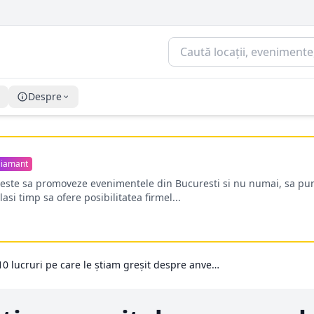
Despre
iamant
oreste sa promoveze evenimentele din Bucuresti si nu numai, sa pun
lasi timp sa ofere posibilitatea firmel...
10 lucruri pe care le ştiam greşit despre anvelopele de iarnă