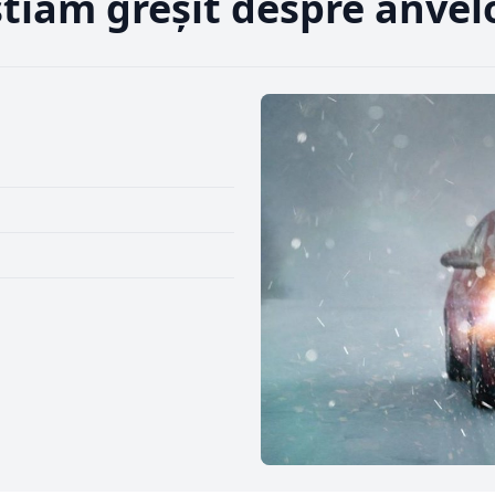
 ştiam greşit despre anvel