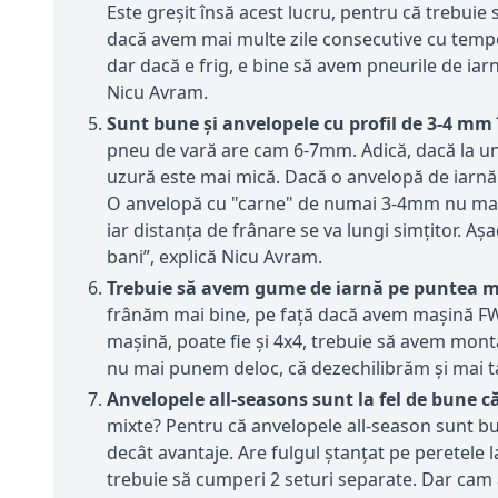
Este greșit însă acest lucru, pentru că trebui
dacă avem mai multe zile consecutive cu temper
dar dacă e frig, e bine să avem pneurile de iar
Nicu Avram.
Sunt bune și anvelopele cu profil de 3-4 mm 
pneu de vară are cam 6-7mm. Adică, dacă la un p
uzură este mai mică. Dacă o anvelopă de iarnă
O anvelopă cu "carne" de numai 3-4mm nu mai e
iar distanța de frânare se va lungi simțitor. Aș
bani”, explică Nicu Avram.
Trebuie să avem gume de iarnă pe puntea m
frânăm mai bine, pe față dacă avem mașină FWD
maşină, poate fie şi 4x4, trebuie să avem mont
nu mai punem deloc, că dezechilibrăm şi mai t
Anvelopele all-seasons sunt la fel de bune că
mixte? Pentru că anvelopele all-season sunt bu
decât avantaje. Are fulgul ştanțat pe peretele la
trebuie să cumperi 2 seturi separate. Dar cam a