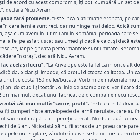
ști de acord cu acest compromis, îți poți cumpără un set de 
…”, declară Nicu Avram.
ăpada fără probleme.
“Este încă o afirmație eronată, pe ca
e în care iernile sunt reci, dar nu ninge mai deloc. Adică su
rnă, așa cum avem în ultimii ani în România, perioadă care s
âna la fel pe asfalt uscat sau umed și dacă e cald, și dacă e
crescute, iar pe gheață performanțele sunt limitate. Recom
cădere în oraş”, declară Nicu Avram.
fac același lucru”.
“La Anvelope este la fel ca în orice alt 
Adică da, e clar și limpede, că prețul dictează calitatea. Un 
l ca unul ce costă 150 de lei/bucată. Vorbim de materiale mul
ni şi ani de studii şi testări, o linie de asamblare şi verific
 2 ori mai mult decât unul fabricat de o companie necunosc
a aibă cât mai multă "carne, profil”.
“Este corectă doar pa
 îți cumperi niște anvelopede de iarnă nerulate, care au înc
ul sau sunt crăpături în pereții laterali. Nu doar adâncimea 
vechi de 5 ani. Niciodată să nu fii atras de un pneu care par
elopele noi, sigilate, vândute în diverse locuri, ne putem tre