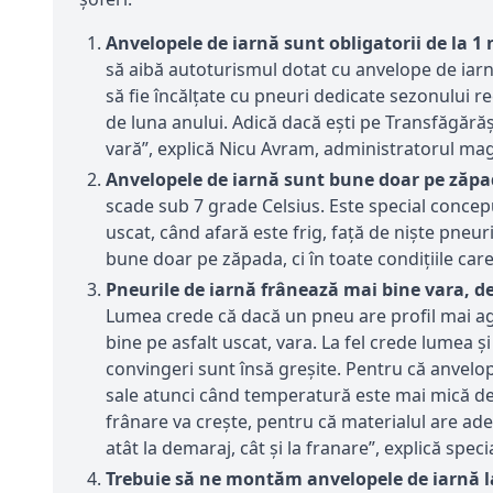
Anvelopele de iarnă sunt obligatorii de la 1
să aibă autoturismul dotat cu anvelope de iarnă
să fie încălțate cu pneuri dedicate sezonului re
de luna anului. Adică dacă ești pe Transfăgărăș
vară”, explică Nicu Avram, administratorul ma
Anvelopele de iarnă sunt bune doar pe zăpa
scade sub 7 grade Celsius. Este special concep
uscat, când afară este frig, față de niște pneur
bune doar pe zăpada, ci în toate condițiile ca
Pneurile de iarnă frânează mai bine vara, d
Lumea crede că dacă un pneu are profil mai agr
bine pe asfalt uscat, vara. La fel crede lumea 
convingeri sunt însă greșite. Pentru că anvelop
sale atunci când temperatură este mai mică de 
frânare va crește, pentru că materialul are ade
atât la demaraj, cât și la franare”, explică specia
Trebuie să ne montăm anvelopele de iarnă 