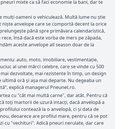
pneuri mixte ca să faci economie la bani, dar te
re mulți oameni o vehiculează. Multă lume nu știe
nt niște anvelope care se comportă decent la orice
e prelungește până spre primăvara calendaristică,
ste rece, însă dacă este vorba de mers pe zăpada,
andăm aceste anvelope all season doar de la
domeniu: auto, moto, imobiliare, vestimentație,
cauciuc al unei mărci celebre, care se vinde cu 500
t mai dezvoltate, mai rezistente în timp, un design
are de ultimă oră şi așa mai departe. Nu degeaba un
ută”, explică managerul Pneunet.ro.
rtea cu "cât mai multă carne", dar atât. Pentru că
ă toți martorii de uzură intacți, dacă anvelopă a
profilului contează la o anvelopă, ci și data de
e nou, deoarece are profilul mare, pentru că se pot
zi cu "vechituri". Adică pneuri nerulate, dar care