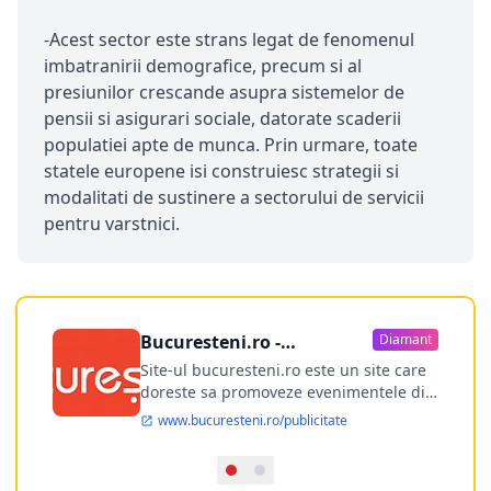
-Acest sector este strans legat de fenomenul
imbatranirii demografice, precum si al
presiunilor crescande asupra sistemelor de
pensii si asigurari sociale, datorate scaderii
populatiei apte de munca. Prin urmare, toate
statele europene isi construiesc strategii si
modalitati de sustinere a sectorului de servicii
pentru varstnici.
Bucuresteni.ro -
Diamant
publicitate online
Site-ul bucuresteni.ro este un site care
doreste sa promoveze evenimentele din
Bucuresti si nu numai, sa puna la
www.bucuresteni.ro/publicitate
dispozitia utilizatorului cea mai
performanta harta electronica a
Bucuresti-ului, si in acelasi timp sa