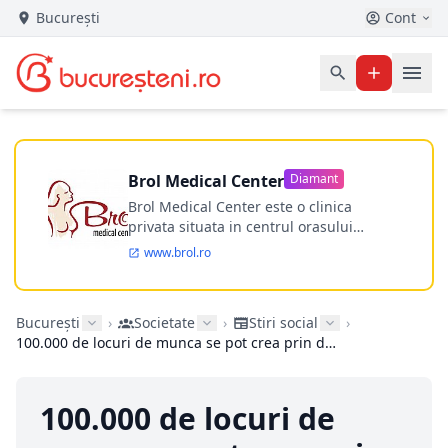
București
Cont
Brol Medical Center
Diamant
Brol Medical Center este o clinica
privata situata in centrul orasului
Timisoara avand o experienta de
www.brol.ro
aproape 21 de ani in chirurgia estetica.
Incepand din anul 2009 clinica isi
desfasoara activitatea intr-un spital
București
›
Societate
›
Stiri social
›
ultramodern.
100.000 de locuri de munca se pot crea prin dezvoltarea serviciilor de ingrijiri la domiciliu pentru varstnicii romani
100.000 de locuri de