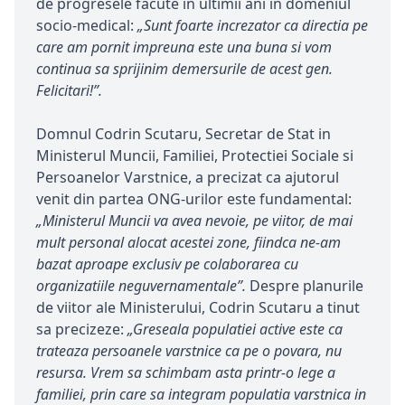
de progresele facute in ultimii ani in domeniul
socio-medical:
„Sunt foarte increzator ca directia pe
care am pornit impreuna este una buna si vom
continua sa sprijinim demersurile de acest gen.
Felicitari!”.
Domnul Codrin Scutaru, Secretar de Stat in
Ministerul Muncii, Familiei, Protectiei Sociale si
Persoanelor Varstnice, a precizat ca ajutorul
venit din partea ONG-urilor este fundamental:
„Ministerul Muncii va avea nevoie, pe viitor, de mai
mult personal alocat acestei zone, fiindca ne-am
bazat aproape exclusiv pe colaborarea cu
organizatiile neguvernamentale”.
Despre planurile
de viitor ale Ministerului, Codrin Scutaru a tinut
sa precizeze:
„Greseala populatiei active este ca
trateaza persoanele varstnice ca pe o povara, nu
resursa. Vrem sa schimbam asta printr-o lege a
familiei, prin care sa integram populatia varstnica in