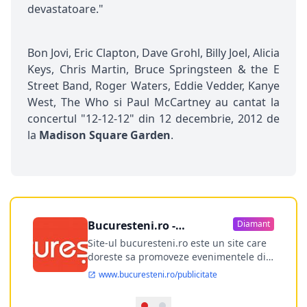
devastatoare."
Bon Jovi, Eric Clapton, Dave Grohl, Billy Joel, Alicia
Keys, Chris Martin, Bruce Springsteen & the E
Street Band, Roger Waters, Eddie Vedder, Kanye
West, The Who si Paul McCartney au cantat la
concertul "12-12-12" din 12 decembrie, 2012 de
la
Madison Square Garden
.
Bucuresteni.ro -
Diamant
publicitate online
Site-ul bucuresteni.ro este un site care
doreste sa promoveze evenimentele din
Bucuresti si nu numai, sa puna la
www.bucuresteni.ro/publicitate
dispozitia utilizatorului cea mai
performanta harta electronica a