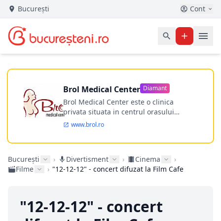
București
Cont
Brol Medical Center
Diamant
Brol Medical Center este o clinica
privata situata in centrul orasului
Timisoara avand o experienta de
www.brol.ro
aproape 21 de ani in chirurgia estetica.
Incepand din anul 2009 clinica isi
desfasoara activitatea intr-un spital
București
›
Divertisment
›
Cinema
›
ultramodern.
Filme
›
"12-12-12" - concert difuzat la Film Cafe
"12-12-12" - concert