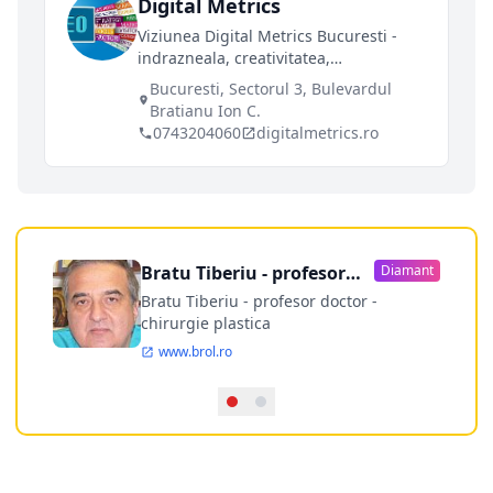
Digital Metrics
Viziunea Digital Metrics Bucuresti -
indrazneala, creativitatea,
promptitudinea si atentia pentru
Bucuresti, Sectorul 3, Bulevardul
detalii definesc agentia Digital Metrics
Bratianu Ion C.
in tot ceea ce face. Toate campaniile
0743204060
digitalmetrics.ro
noastre au in centrul lor clientul si
sunt orientate catre rezultate
masurabile.
Bratu Tiberiu - profesor
Diamant
doctor
Bratu Tiberiu - profesor doctor -
chirurgie plastica
www.brol.ro