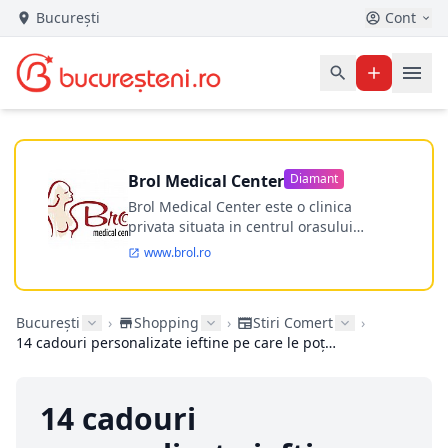
București
Cont
Brol Medical Center
Diamant
Brol Medical Center este o clinica
privata situata in centrul orasului
Timisoara avand o experienta de
www.brol.ro
aproape 21 de ani in chirurgia estetica.
Incepand din anul 2009 clinica isi
desfasoara activitatea intr-un spital
București
›
Shopping
›
Stiri Comert
›
ultramodern.
14 cadouri personalizate ieftine pe care le poți cumpăra online
14 cadouri