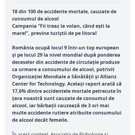
18 din 100 de accidente mortale, cauzate de
consumul de alcool
Campania
“Fii treaz la volan,
când eşti la
mare!
”, previne turiştii de pe litoral
România ocupă locul 9 într-un top european
şi pe locul 29 la nivel mondial după ponderea
deceselor din accidente de circulaţie produse
ca urmare a consumului de alcool, potrivit
Organizaţiei Mondiale a Sănătăţii şi Allianz
Center for Technology. Acelaşi raport arată că
17,6% dintre accidentele mortale petrecute în
ţara noastră sunt cauzate de consumul de
alcool, iar bărbaţii cauzează de 3 ori mai
multe accidente rutiere atribuite consumului
de alcool decât femeile.
În acest context, Asociaţia de Psihologie şi