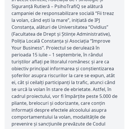
Siguranţă Rutieră – PsihoTrafiQ se alătură
campaniei de responsabilizare socială “Fii treaz
la volan, când eşti la mare”, iniţiată de IPJ
Constanţa, alături de Universitatea “Ovidius”
(Facultatea de Drept şi Ştiinţe Administrative),
Poliţia Locală Constanţa şi Asociaţia “Improve
Your Business”. Proiectul se derulează în
perioada 15 iulie – 1 septembrie, în rândul
turiştilor aflaţi pe litoralul românesc şi are ca
obiectiv principal informarea şi conştientizarea
şoferilor asupra riscurilor la care se expun, atât
ei, cât şi ceilalţi participanţi la trafic, atunci când
se urcă la volan în stare de ebrietate. Astfel, în
cadrul proiectului, vor fi împărţite peste 5.000 de
pliante, brelocuri şi odorizante, care conţin
informaţii despre efectele alcoolului asupra
comportamentului la volan, modalităţile de
prevenire şi sancţiunile prevăzute de Codul