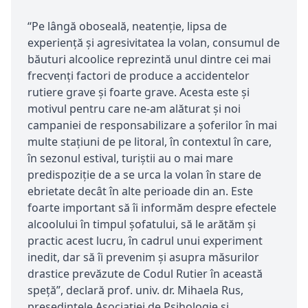
“Pe lângă oboseală, neatenţie, lipsa de
experienţă şi agresivitatea la volan, consumul de
băuturi alcoolice reprezintă unul dintre cei mai
frecvenţi factori de produce a accidentelor
rutiere grave şi foarte grave. Acesta este şi
motivul pentru care ne-am alăturat şi noi
campaniei de responsabilizare a şoferilor în mai
multe staţiuni de pe litoral, în contextul în care,
în sezonul estival, turiştii au o mai mare
predispoziţie de a se urca la volan în stare de
ebrietate decât în alte perioade din an. Este
foarte important să îi informăm despre efectele
alcoolului în timpul şofatului, să le arătăm şi
practic acest lucru, în cadrul unui experiment
inedit, dar să îi prevenim şi asupra măsurilor
drastice prevăzute de Codul Rutier în această
speţă”, declară prof. univ. dr. Mihaela Rus,
președintele Asociației de Psihologie și