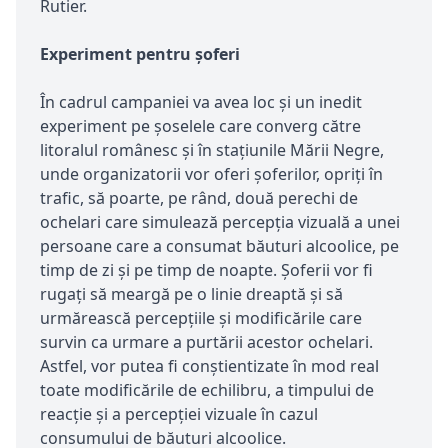
Rutier.
Experiment pentru
şoferi
În cadrul campaniei va avea loc şi un inedit
experiment pe șoselele care converg către
litoralul românesc și în stațiunile Mării Negre,
unde organizatorii vor oferi șoferilor, opriți în
trafic, să poarte, pe rând, două perechi de
ochelari care simulează percepția vizuală a unei
persoane care a consumat băuturi alcoolice, pe
timp de zi și pe timp de noapte. Șoferii vor fi
rugați să meargă pe o linie dreaptă și să
urmărească percepțiile și modificările care
survin ca urmare a purtării acestor ochelari.
Astfel, vor putea fi conștientizate în mod real
toate modificările de echilibru, a timpului de
reacție și a percepției vizuale în cazul
consumului de băuturi alcoolice.