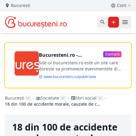
București
Cont
Bucuresteni.ro -
Diamant
publicitate online
Site-ul bucuresteni.ro este un site care
doreste sa promoveze evenimentele din
Bucuresti si nu numai, sa puna la
www.bucuresteni.ro/publicitate
dispozitia utilizatorului cea mai
performanta harta electronica a
Bucuresti-ului, si in acelasi timp sa
București
›
Societate
›
Stiri social
›
ofere posibilitatea firmel...
18 din 100 de accidente morale, cauzate de consumul de alcool
18 din 100 de accidente