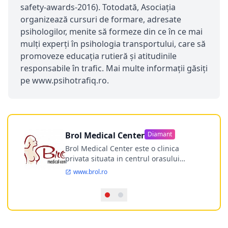
safety-awards-2016). Totodată, Asociaţia
organizează cursuri de formare, adresate
psihologilor, menite să formeze din ce în ce mai
mulţi experţi în psihologia transportului, care să
promoveze educaţia rutieră şi atitudinile
responsabile în trafic. Mai multe informaţii găsiţi
pe www.psihotrafiq.ro.
Brol Medical Center
Diamant
Brol Medical Center este o clinica
privata situata in centrul orasului
Timisoara avand o experienta de
www.brol.ro
aproape 21 de ani in chirurgia estetica.
Incepand din anul 2009 clinica isi
desfasoara activitatea intr-un spital
ultramodern.