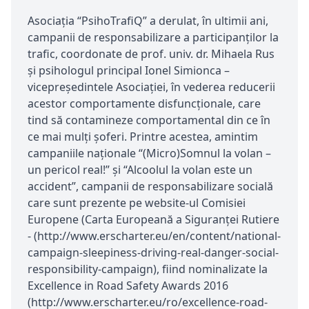
Asociaţia “PsihoTrafiQ” a derulat, în ultimii ani,
campanii de responsabilizare a participanţilor la
trafic, coordonate de prof. univ. dr. Mihaela Rus
și psihologul principal Ionel Simionca –
vicepreşedintele Asociaţiei, în vederea reducerii
acestor comportamente disfuncţionale, care
tind să contamineze comportamental din ce în
ce mai mulţi şoferi. Printre acestea, amintim
campaniile naţionale “(Micro)Somnul la volan –
un pericol real!” şi “Alcoolul la volan este un
accident”, campanii de responsabilizare socială
care sunt prezente pe website-ul Comisiei
Europene (Carta Europeană a Siguranței Rutiere
- (http://www.erscharter.eu/en/content/national-
campaign-sleepiness-driving-real-danger-social-
responsibility-campaign), fiind nominalizate la
Excellence in Road Safety Awards 2016
(http://www.erscharter.eu/ro/excellence-road-