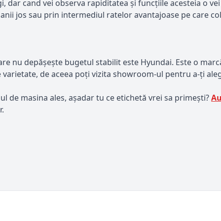
, dar cand vei observa rapiditatea și funcțiile acesteia o vei
ii jos sau prin intermediul ratelor avantajoase pe care colab
e nu depășește bugetul stabilit este Hyundai. Este o marcă
 varietate, de aceea poți vizita showroom-ul pentru a-ți al
 de masina ales, așadar tu ce etichetă vrei sa primești?
Au
r.