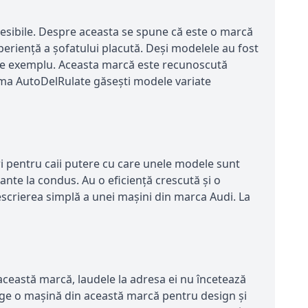
esibile. Despre aceasta se spune că este o marcă
periență a șofatului placută. Deși modelele au fost
, de exemplu. Aceasta marcă este recunoscută
gama AutoDelRulate găsești modele variate
i pentru caii putere cu care unele modele sunt
nte la condus. Au o eficiență crescută și o
scrierea simplă a unei mașini din marca Audi. La
 această marcă, laudele la adresa ei nu încetează
 alege o mașină din această marcă pentru design și