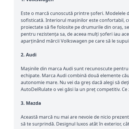
Este o marcă cunoscută printre șoferi. Modelele 
sofisticată. Interiorul mașinilor este confortabil
proiectate să fie folosite pe drumurile din oraș,
pentru rezistența sa, de aceea mulți șoferi iau a
aparținând mărcii Volkswagen pe care să le supui un
2. Audi
Mașinile din marca Audi sunt recunoscute pentru d
echipate. Marca Audi combină două elemente căutat
autonomie mare. Nu vei da greș dacă alegi să deți
AutoDelRulate o vei găsi la un preț competitiv. Ce z
3. Mazda
Această marcă nu mai are nevoie de nicio prezentar
să te surprindă. Designul luxos atât în exterior, c