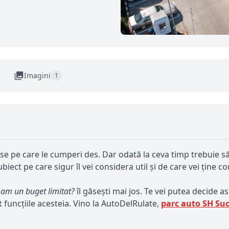
Imagini
1
e pe care le cumperi des. Dar odată la ceva timp trebuie să 
biect pe care sigur îl vei considera util și de care vei ține c
am un buget limitat?
îl găsești mai jos. Te vei putea decide 
t funcțiile acesteia. Vino la AutoDelRulate,
parc auto SH Su