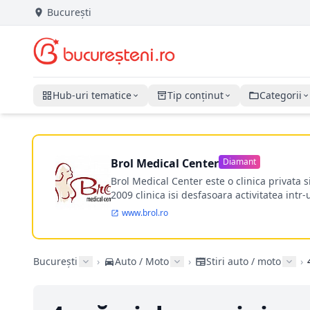
București
Hub-uri tematice
Tip conținut
Categorii
Brol Medical Center
Diamant
Brol Medical Center este o clinica privata 
2009 clinica isi desfasoara activitatea intr
www.brol.ro
București
›
Auto / Moto
›
Stiri auto / moto
›