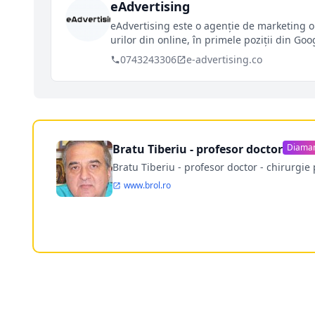
eAdvertising
eAdvertising este o agenție de marketing on
urilor din online, în primele poziții din Goo
0743243306
e-advertising.co
Bratu Tiberiu - profesor doctor
Diama
Bratu Tiberiu - profesor doctor - chirurgie 
www.brol.ro