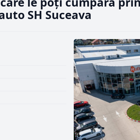
 care le poți cumpăra pri
 auto SH Suceava