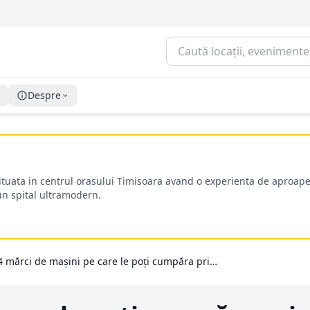
Despre
situata in centrul orasului Timisoara avand o experienta de aproape
-un spital ultramodern.
4 mărci de mașini pe care le poți cumpăra prin intermediul AutoDelRulate, parc auto SH Suceava