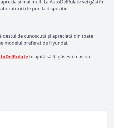
 aprecia și mai mult. La AutoDelRulate vei găsi în
oratorii ți le pun la dispoziție.
 destul de cunoscută și apreciată din toate
ege modelul preferat de Hyundai.
toDelRulate
te ajută să îți găsești mașina