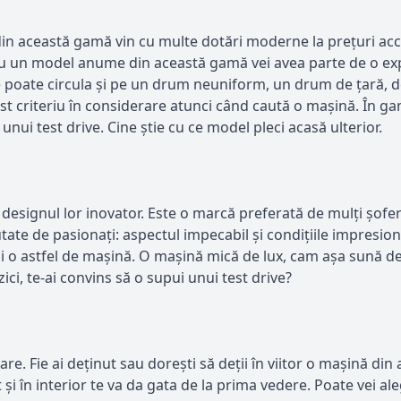
din această gamă vin cu multe dotări moderne la prețuri acc
, cu un model anume din această gamă vei avea parte de o ex
 se poate circula și pe un drum neuniform, un drum de țară
cest criteriu în considerare atunci când caută o mașină. În 
ui test drive. Cine știe cu ce model pleci acasă ulterior.
esignul lor inovator. Este o marcă preferată de mulți șofer
e de pasionați: aspectul impecabil și condițiile impresiona
i o astfel de mașină. O mașină mică de lux, cam așa sună de
ici, te-ai convins să o supui unui test drive?
e. Fie ai deținut sau dorești să deții în viitor o mașină din
ât și în interior te va da gata de la prima vedere. Poate vei