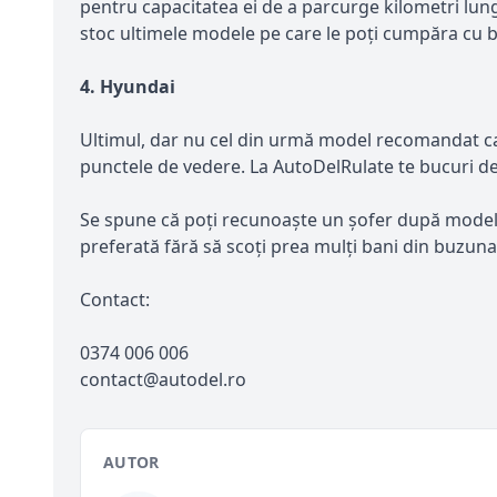
pentru capacitatea ei de a parcurge kilometri lungi
stoc ultimele modele pe care le poți cumpăra cu ban
4. Hyundai
Ultimul, dar nu cel din urmă model recomandat car
punctele de vedere. La AutoDelRulate te bucuri de
Se spune că poți recunoaște un șofer după modelul
preferată fără să scoți prea mulți bani din buzuna
Contact:
0374 006 006
contact@autodel.ro
AUTOR