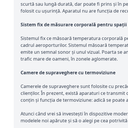
scurtă sau lungă durată, dar poate fi prins și în 
folosit cu ușurință. Aparatul nu are funcția de recu
Sistem fix de măsurare corporală pentru spații
Sistemul fix ce măsoară temperatura corporală pe
cadrul aeroporturilor. Sistemul măsoară temperat
emite un semnal sonor și unul vizual. Poarta se ampl
trafic mare de oameni, în zonele aglomerate.
Camere de supraveghere cu termoviziune
Camerele de supraveghere sunt folosite cu precădere
clienților. În prezent, există aparaturi ce transmit
conțin și funcția de termoviziune: adică se poate
Atunci când vrei să investești în dispozitive moder
modelele noi apărute și să o alegi pe cea potrivită