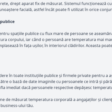
perete, drept aparat fix de măsurat. Sistemul funcționează cu
noaștere facială, astfel încât poate fi utilizat în orice conju
 publice
ntru spațiile publice cu flux mare de persoane se aseamănă 
ura corpului, iar când o persoană are temperatura mai mare
asează în fața ușilor, în interiorul clădirilor. Aceasta poate
 în toate instituțiile publice și firmele private pentru a a
 către o bază de date imaginile cu persoanele ce intră și pără
 afla imediat dacă persoanele respective depășesc temperat
ne de măsurat temperatura corporală a angajaților și cliențil
 business-ului tău.