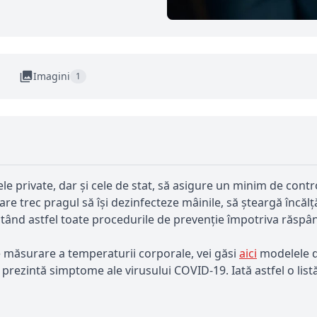
Imagini
1
ele private, dar și cele de stat, să asigure un minim de con
care trec pragul să își dezinfecteze mâinile, să șteargă înc
ectând astfel toate procedurile de prevenție împotriva răspân
e măsurare a temperaturii corporale, vei găsi
aici
modelele de
e prezintă simptome ale virusului COVID-19. Iată astfel o lis