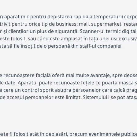
n aparat mic pentru depistarea rapidă a temperaturii corpora
otrivit pentru orice tip de business: mall, supermarket, restau
or și clienților un plus de siguranță. Scanner-ul termic digi
este folosit, sau când este amplasat în fața unei uși exclus
ta să fie însoțit de o persoană din staff-ul companiei.
 recunoaștere facială oferă mai multe avantaje, spre deoseb
de date. Aparatul poate recunoaște fețele ce poartă mască ș
re se cere un control sporit asupra persoanelor care calcă prag
nde accesul persoanelor este limitat. Sistemului i se pot atașa
fi folosit atât în deplasări, precum evenimentele publice, șa