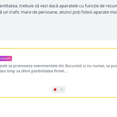
dentitatea, trebuie să vezi dacă aparatele cu funcție de recu
ă un trafic mare de persoane, atunci poți folosi aparate mob
iamant
oreste sa promoveze evenimentele din Bucuresti si nu numai, sa pun
lasi timp sa ofere posibilitatea firmel...