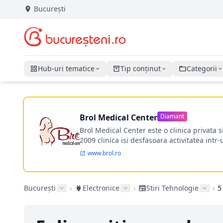
București
Hub-uri tematice
Tip conținut
Categorii
Brol Medical Center
Diamant
Brol Medical Center este o clinica privata 
2009 clinica isi desfasoara activitatea intr
www.brol.ro
București
›
Electronice
›
Stiri Tehnologie
›