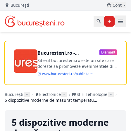
București
Cont
Bucuresteni.ro -
Diamant
publicitate online
Site-ul bucuresteni.ro este un site care
doreste sa promoveze evenimentele din
Bucuresti si nu numai, sa puna la
www.bucuresteni.ro/publicitate
dispozitia utilizatorului cea mai
performanta harta electronica a
Bucuresti-ului, si in acelasi timp sa
București
›
Electronice
›
Stiri Tehnologie
›
ofere posibilitatea firmel...
5 dispozitive moderne de măsurat temperatura corporală
5 dispozitive moderne