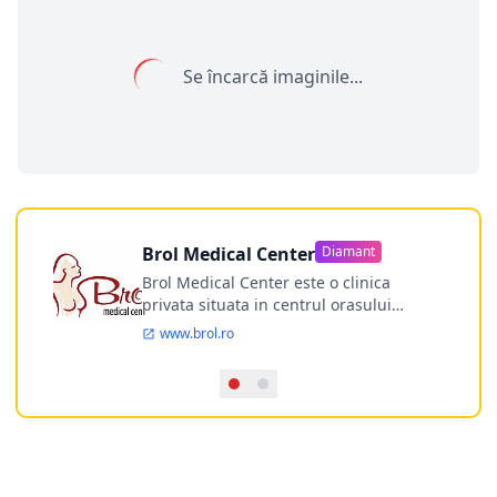
Se încarcă imaginile...
Brol Medical Center
Diamant
Brol Medical Center este o clinica
privata situata in centrul orasului
Timisoara avand o experienta de
www.brol.ro
aproape 21 de ani in chirurgia estetica.
Incepand din anul 2009 clinica isi
desfasoara activitatea intr-un spital
ultramodern.