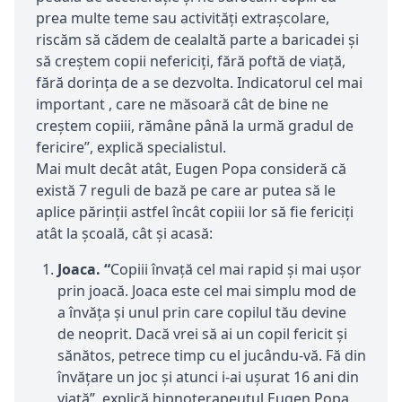
prea multe teme sau activități extrașcolare,
riscăm să cădem de cealaltă parte a baricadei și
să creștem copii nefericiți, fără poftă de viață,
fără dorința de a se dezvolta. Indicatorul cel mai
important , care ne măsoară cât de bine ne
creștem copiii, rămâne până la urmă gradul de
fericire”, explică specialistul.
Mai mult decât atât, Eugen Popa consideră că
există 7 reguli de bază pe care ar putea să le
aplice părinții astfel încât copiii lor să fie fericiți
atât la școală, cât și acasă:
Joaca.
“
Copiii învață cel mai rapid și mai ușor
prin joacă. Joaca este cel mai simplu mod de
a învăța și unul prin care copilul tău devine
de neoprit. Dacă vrei să ai un copil fericit și
sănătos, petrece timp cu el jucându-vă. Fă din
învățare un joc și atunci i-ai ușurat 16 ani din
viață”, explică hipnoterapeutul Eugen Popa.