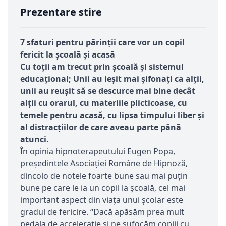
Prezentare stire
7 sfaturi pentru părinții care vor un copil
fericit la școală și acasă
Cu toții am trecut prin școală și sistemul
educațional
;
Unii au ieșit mai șifonați ca alții,
unii au reușit să se descurce mai bine decât
alții cu orarul, cu materiile plicticoase, cu
temele pentru acasă, cu lipsa timpului liber și
al distracțiilor de care aveau parte până
atunci.
În opinia hipnoterapeutului Eugen Popa,
președintele Asociației Române de Hipnoză,
dincolo de notele foarte bune sau mai puțin
bune pe care le ia un copil la școală, cel mai
important aspect din viața unui școlar este
gradul de fericire. “Dacă apăsăm prea mult
pedala de accelerație și ne sufocăm copiii cu