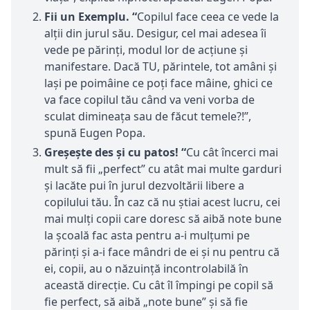
Fii un Exemplu.
“
Copilul face ceea ce vede la
alții din jurul său. Desigur, cel mai adesea îi
vede pe părinți, modul lor de acțiune și
manifestare. Dacă TU, părintele, tot amâni și
lași pe poimâine ce poți face mâine, ghici ce
va face copilul tău când va veni vorba de
sculat dimineața sau de făcut temele?!”,
spună Eugen Popa.
Greșește des și cu patos!
“
Cu cât încerci mai
mult să fii „perfect” cu atât mai multe garduri
și lacăte pui în jurul dezvoltării libere a
copilului tău. În caz că nu știai acest lucru, cei
mai mulți copii care doresc să aibă note bune
la școală fac asta pentru a-i mulțumi pe
părinți și a-i face mândri de ei și nu pentru că
ei, copii, au o năzuință incontrolabilă în
această direcție. Cu cât îl împingi pe copil să
fie perfect, să aibă „note bune” și să fie