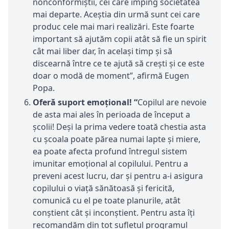
nonconformiștii, cei care împing societatea
mai departe. Aceștia din urmă sunt cei care
produc cele mai mari realizări. Este foarte
important să ajutăm copii atât să fie un spirit
cât mai liber dar, în același timp și să
discearnă între ce te ajută să crești și ce este
doar o modă de moment”, afirmă Eugen
Popa.
Oferă suport emoțional!
“
Copilul are nevoie
de asta mai ales în perioada de început a
școlii! Deși la prima vedere toată chestia asta
cu școala poate părea numai lapte și miere,
ea poate afecta profund întregul sistem
imunitar emoțional al copilului. Pentru a
preveni acest lucru, dar și pentru a-i asigura
copilului o viață sănătoasă și fericită,
comunică cu el pe toate planurile, atât
conștient cât și inconștient. Pentru asta îți
recomandăm din tot sufletul programul