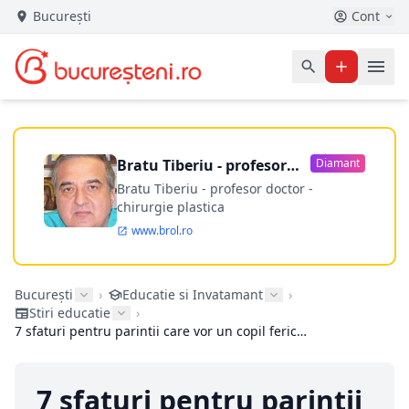
București
Cont
Bratu Tiberiu - profesor
Diamant
doctor
Bratu Tiberiu - profesor doctor -
chirurgie plastica
www.brol.ro
București
›
Educatie si Invatamant
›
Stiri educatie
›
7 sfaturi pentru parintii care vor un copil fericit la scoala si acasa
7 sfaturi pentru parintii