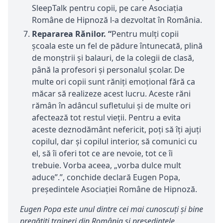
SleepTalk pentru copii, pe care Asociația
Române de Hipnoză l-a dezvoltat în România.
Repararea Rănilor.
“
Pentru mulți copii
școala este un fel de pădure întunecată, plină
de monștrii și balauri, de la colegii de clasă,
până la profesori și personalul școlar. De
multe ori copii sunt răniți emoțional fără ca
măcar să realizeze acest lucru. Aceste răni
rămân în adâncul sufletului și de multe ori
afectează tot restul vieții. Pentru a evita
aceste deznodământ nefericit, poți să îți ajuți
copilul, dar și copilul interior, să comunici cu
el, să îi oferi tot ce are nevoie, tot ce îi
trebuie. Vorba aceea, „vorba dulce mult
aduce”.”, conchide declară Eugen Popa,
preşedintele Asociaţiei Române de Hipnoză.
Eugen Popa este unul dintre cei mai cunoscuţi şi bine
pregătiţi traineri din România şi preşedintele