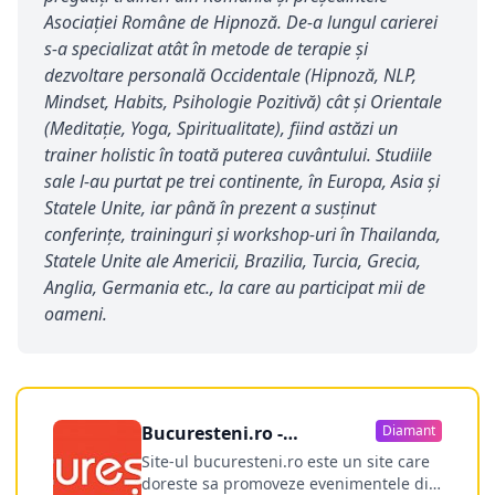
Asociaţiei Române de Hipnoză. De-a lungul carierei
s-a specializat atât în metode de terapie și
dezvoltare personală Occidentale (Hipnoză, NLP,
Mindset, Habits, Psihologie Pozitivă) cât și Orientale
(Meditație, Yoga, Spiritualitate), fiind astăzi un
trainer holistic în toată puterea cuvântului. Studiile
sale l-au purtat pe trei continente, în Europa, Asia și
Statele Unite, iar până în prezent a susţinut
conferinţe, traininguri şi workshop-uri în Thailanda,
Statele Unite ale Americii, Brazilia, Turcia, Grecia,
Anglia, Germania etc., la care au participat mii de
oameni.
Bucuresteni.ro -
Diamant
publicitate online
Site-ul bucuresteni.ro este un site care
doreste sa promoveze evenimentele din