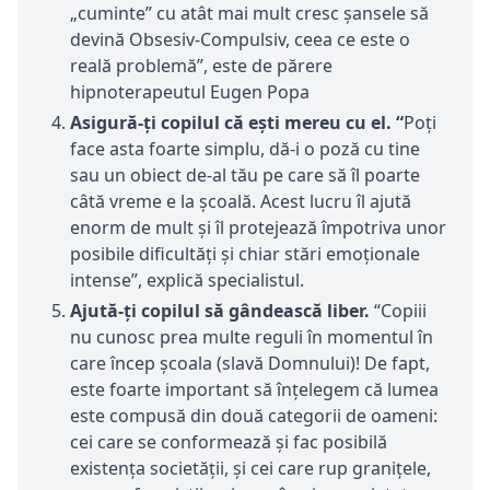
„cuminte” cu atât mai mult cresc șansele să
devină Obsesiv-Compulsiv, ceea ce este o
reală problemă”, este de părere
hipnoterapeutul Eugen Popa
Asigură-ți copilul că ești mereu cu el.
“
Poți
face asta foarte simplu, dă-i o poză cu tine
sau un obiect de-al tău pe care să îl poarte
câtă vreme e la școală. Acest lucru îl ajută
enorm de mult și îl protejează împotriva unor
posibile dificultăți și chiar stări emoționale
intense”, explică specialistul.
Ajută-ți copilul să gândească liber.
“Copiii
nu cunosc prea multe reguli în momentul în
care încep școala (slavă Domnului)! De fapt,
este foarte important să înțelegem că lumea
este compusă din două categorii de oameni:
cei care se conformează și fac posibilă
existența societății, și cei care rup granițele,