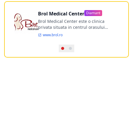
Brol Medical Center
Diamant
Brol Medical Center este o clinica
privata situata in centrul orasului
Timisoara avand o experienta de
www.brol.ro
aproape 21 de ani in chirurgia estetica.
Incepand din anul 2009 clinica isi
desfasoara activitatea intr-un spital
ultramodern.