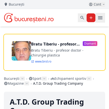
București
Cont
Bratu Tiberiu - profesor
Diamant
doctor
Bratu Tiberiu - profesor doctor -
chirurgie plastica
www.brol.ro
București
›
Sport
›
Echipament sportiv
›
Magazine
›
A.T.D. Group Trading Company
A.T.D. Group Trading