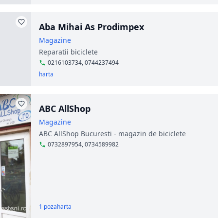
Aba Mihai As Prodimpex
Magazine
Reparatii biciclete
0216103734, 0744237494
harta
ABC AllShop
Magazine
ABC AllShop Bucuresti - magazin de biciclete
0732897954, 0734589982
1 poza
harta