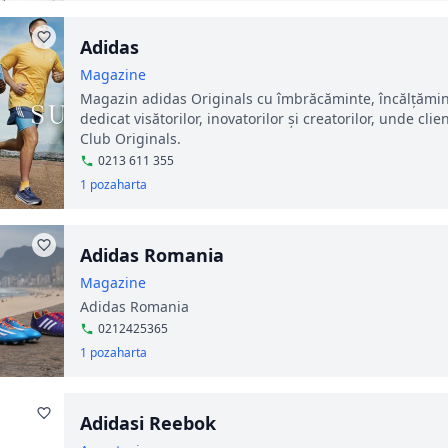
Adidas
Magazine
Magazin adidas Originals cu îmbrăcăminte, încălțăminte 
dedicat visătorilor, inovatorilor și creatorilor, unde cl
Club Originals.
0213 611 355
1 poza
harta
Adidas Romania
Magazine
Adidas Romania
0212425365
1 poza
harta
Adidasi Reebok