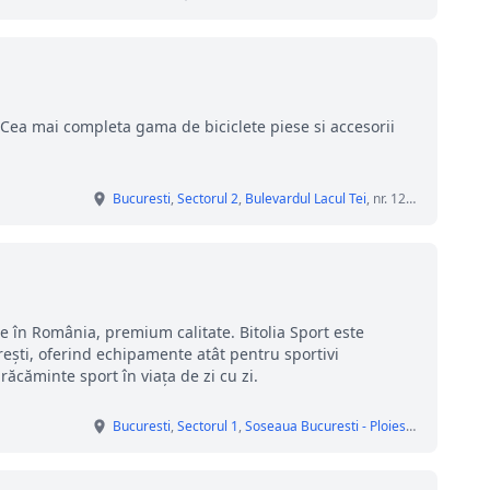
. Cea mai completa gama de biciclete piese si accesorii
Bucuresti
,
Sectorul 2
,
Bulevardul Lacul Tei
, nr. 126-128
e în România, premium calitate. Bitolia Sport este
ști, oferind echipamente atât pentru sportivi
răcăminte sport în viața de zi cu zi.
Bucuresti
,
Sectorul 1
,
Soseaua Bucuresti - Ploiesti
, nr. 42 D, 