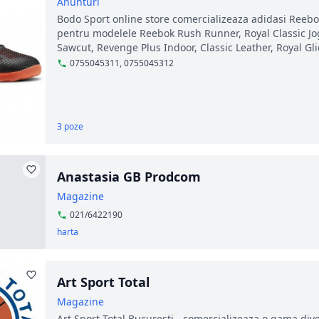
Anunturi
Bodo Sport online store comercializeaza adidasi Reebok 
pentru modelele Reebok Rush Runner, Royal Classic Jogg
Sawcut, Revenge Plus Indoor, Classic Leather, Royal Gli
0755045311, 0755045312
3 poze
Anastasia GB Prodcom
Magazine
021/6422190
harta
Art Sport Total
Magazine
Art Sport Total Bucuresti - comercializeaza o gama dive