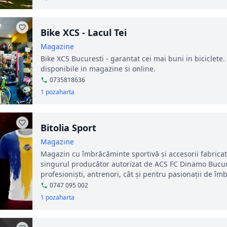
Bike XCS - Lacul Tei
Magazine
Bike XCS Bucuresti - garantat cei mai buni in biciclete
disponibile in magazine si online.
0735818636
1 poza
harta
Bitolia Sport
Magazine
Magazin cu îmbrăcăminte sportivă și accesorii fabricat
singurul producător autorizat de ACS FC Dinamo Bucure
profesioniști, antrenori, cât și pentru pasionații de îmb
0747 095 002
1 poza
harta