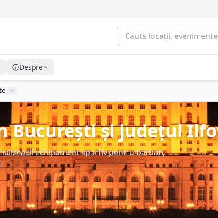
Despre
te
 București și județul Ilfo
cializează echipament sportiv pentru bărbați,
.