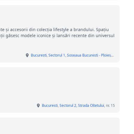
și accesorii din colecția lifestyle a brandului. Spațiu
ienții găsesc modele iconice și lansări recente din universul
Bucuresti
,
Sectorul 1
,
Soseaua Bucuresti - Ploiesti
, nr. 42 D, B
Bucuresti
,
Sectorul 2
,
Strada Oltetului
, nr. 15