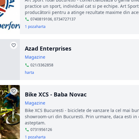
practice un sport, individual cat si pe echipe. Art Sport
producătorii pentru a atinge rezultate maxime din aces
0740819106, 0734727137
1 poza
harta
Azad Enterprises
Magazine
021/3362858
harta
Bike XCS - Baba Novac
Magazine
Bike XCS Bucuresti - biciclete de vanzare la cel mai bun
showroom-uri din Bucuresti. Prin urmare, daca esti in 
asteptam.
0731956126
1 poza
harta