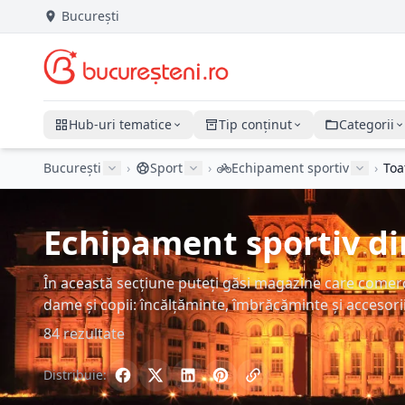
București
Hub-uri tematice
Tip conținut
Categorii
București
›
Sport
›
Echipament sportiv
›
Toa
Echipament sportiv din
În această secțiune puteți găsi magazine care comer
dame și copii: încălțăminte, îmbrăcăminte și accesorii
84 rezultate
Distribuie: