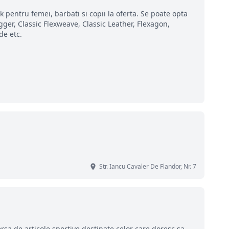
pentru femei, barbati si copii la oferta. Se poate opta
er, Classic Flexweave, Classic Leather, Flexagon,
de etc.
Str. Iancu Cavaler De Flandor, Nr. 7
rsa de articole sportive destinate celor care doresc sa