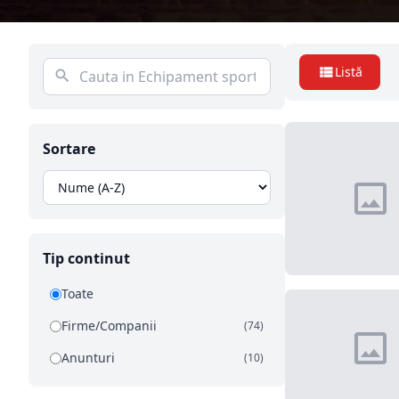
Listă
Sortare
Tip continut
Toate
Firme/Companii
(74)
Anunturi
(10)