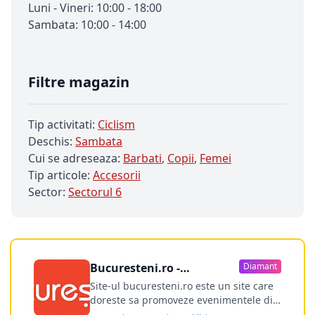
Luni - Vineri: 10:00 - 18:00
Sambata: 10:00 - 14:00
Filtre magazin
Tip activitati:
Ciclism
Deschis:
Sambata
Cui se adreseaza:
Barbati
,
Copii
,
Femei
Tip articole:
Accesorii
Sector:
Sectorul 6
Bucuresteni.ro -
Diamant
publicitate online
Site-ul bucuresteni.ro este un site care
doreste sa promoveze evenimentele din
Bucuresti si nu numai, sa puna la