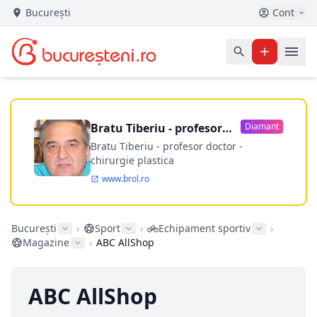
București
Cont
Bratu Tiberiu - profesor
Diamant
doctor
Bratu Tiberiu - profesor doctor -
chirurgie plastica
www.brol.ro
București
›
Sport
›
Echipament sportiv
›
Magazine
›
ABC AllShop
ABC AllShop