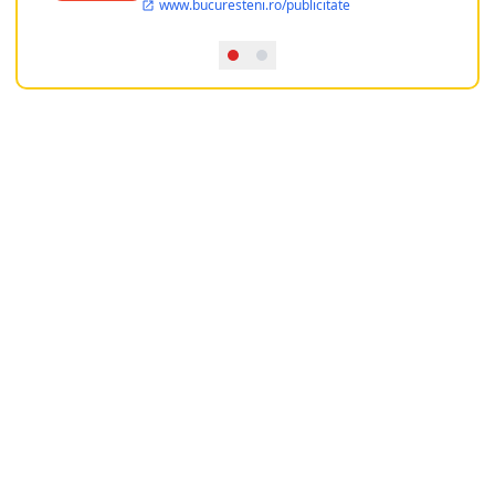
www.bucuresteni.ro/publicitate
dispozitia utilizatorului cea mai
performanta harta electronica a
Bucuresti-ului, si in acelasi timp sa
ofere posibilitatea firmel...