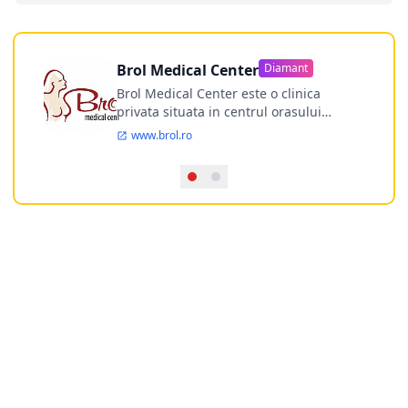
Brol Medical Center
Diamant
Brol Medical Center este o clinica
privata situata in centrul orasului
Timisoara avand o experienta de
www.brol.ro
aproape 21 de ani in chirurgia estetica.
Incepand din anul 2009 clinica isi
desfasoara activitatea intr-un spital
ultramodern.