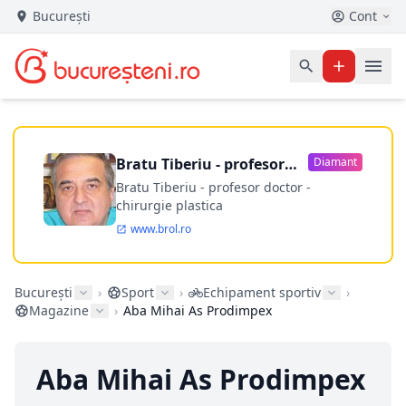
București
Cont
Bratu Tiberiu - profesor
Diamant
doctor
Bratu Tiberiu - profesor doctor -
chirurgie plastica
www.brol.ro
București
›
Sport
›
Echipament sportiv
›
Magazine
›
Aba Mihai As Prodimpex
Aba Mihai As Prodimpex