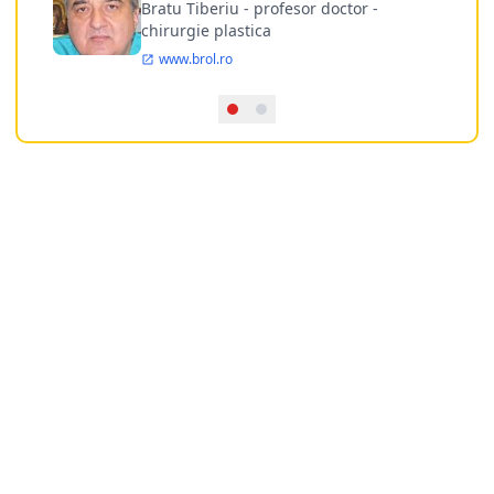
doctor
Bratu Tiberiu - profesor doctor -
chirurgie plastica
www.brol.ro