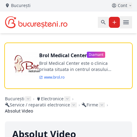
București
Cont
Brol Medical Center
Diamant
Brol Medical Center este o clinica
privata situata in centrul orasului
Timisoara avand o experienta de
www.brol.ro
aproape 21 de ani in chirurgia estetica.
Incepand din anul 2009 clinica isi
desfasoara activitatea intr-un spital
București
›
Electronice
›
ultramodern.
Service / reparatii electronice
›
Firme
›
Absolut Video
Absolut Video