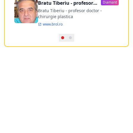
Bratu Tiberiu - profesor
Diamant
doctor
Bratu Tiberiu - profesor doctor -
chirurgie plastica
www.brol.ro