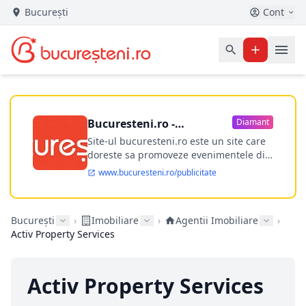
București
Cont
Bucuresteni.ro -
Diamant
publicitate online
Site-ul bucuresteni.ro este un site care
doreste sa promoveze evenimentele din
Bucuresti si nu numai, sa puna la
www.bucuresteni.ro/publicitate
dispozitia utilizatorului cea mai
performanta harta electronica a
Bucuresti-ului, si in acelasi timp sa
București
›
Imobiliare
›
Agentii Imobiliare
›
ofere posibilitatea firmel...
Activ Property Services
Activ Property Services