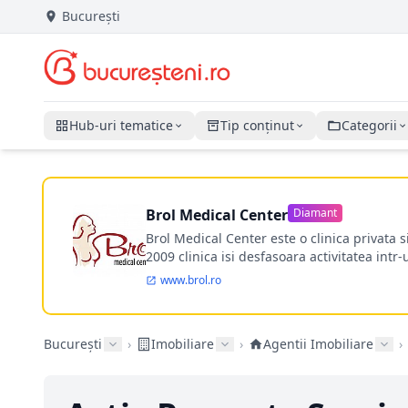
București
Hub-uri tematice
Tip conținut
Categorii
Brol Medical Center
Diamant
Brol Medical Center este o clinica privata 
2009 clinica isi desfasoara activitatea intr
www.brol.ro
București
›
Imobiliare
›
Agentii Imobiliare
›