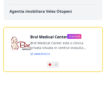
Agentia imobiliara Veles Otopeni
Brol Medical Center
Diamant
Brol Medical Center este o clinica
privata situata in centrul orasului
Timisoara avand o experienta de
www.brol.ro
aproape 21 de ani in chirurgia estetica.
Incepand din anul 2009 clinica isi
desfasoara activitatea intr-un spital
ultramodern.