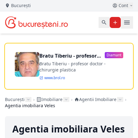
București
Cont
Bratu Tiberiu - profesor
Diamant
doctor
Bratu Tiberiu - profesor doctor -
chirurgie plastica
www.brol.ro
București
›
Imobiliare
›
Agentii Imobiliare
›
Agentia imobiliara Veles
Agentia imobiliara Veles