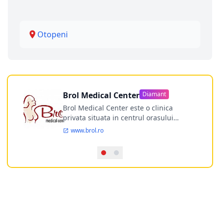
Otopeni
Brol Medical Center
Diamant
Brol Medical Center este o clinica
privata situata in centrul orasului
Timisoara avand o experienta de
www.brol.ro
aproape 21 de ani in chirurgia estetica.
Incepand din anul 2009 clinica isi
desfasoara activitatea intr-un spital
ultramodern.