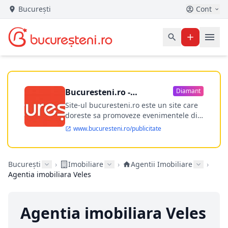
București
Cont
Bucuresteni.ro -
Diamant
publicitate online
Site-ul bucuresteni.ro este un site care
doreste sa promoveze evenimentele din
Bucuresti si nu numai, sa puna la
www.bucuresteni.ro/publicitate
dispozitia utilizatorului cea mai
performanta harta electronica a
Bucuresti-ului, si in acelasi timp sa
București
›
Imobiliare
›
Agentii Imobiliare
›
ofere posibilitatea firmel...
Agentia imobiliara Veles
Agentia imobiliara Veles