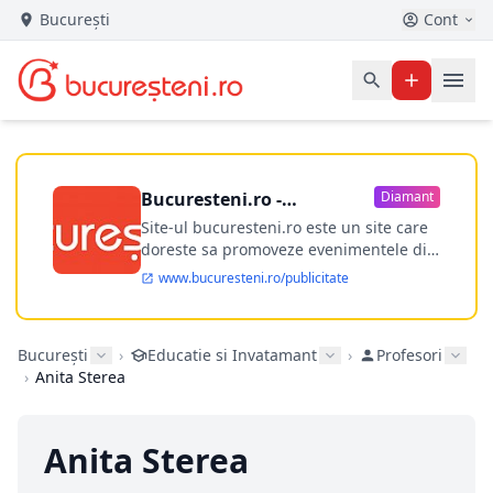
București
Cont
Bucuresteni.ro -
Diamant
publicitate online
Site-ul bucuresteni.ro este un site care
doreste sa promoveze evenimentele din
Bucuresti si nu numai, sa puna la
www.bucuresteni.ro/publicitate
dispozitia utilizatorului cea mai
performanta harta electronica a
Bucuresti-ului, si in acelasi timp sa
București
›
Educatie si Invatamant
›
Profesori
ofere posibilitatea firmel...
›
Anita Sterea
Anita Sterea