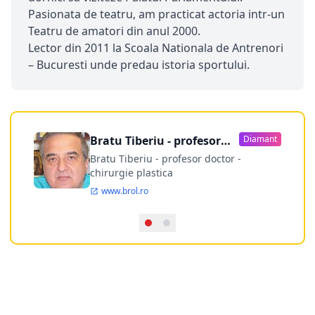
Pasionata de teatru, am practicat actoria intr-un
Teatru de amatori din anul 2000.
Lector din 2011 la Scoala Nationala de Antrenori
– Bucuresti unde predau istoria sportului.
Bratu Tiberiu - profesor
Diamant
doctor
Bratu Tiberiu - profesor doctor -
chirurgie plastica
www.brol.ro